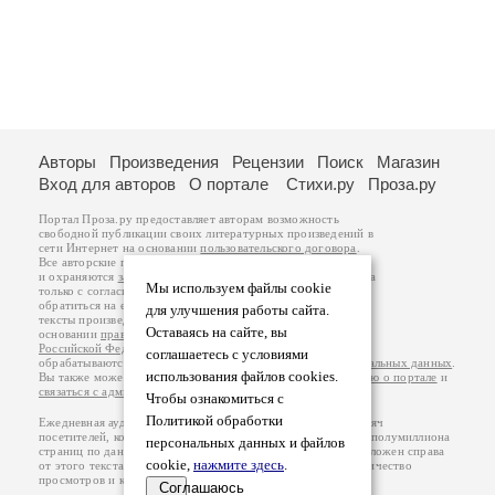
Авторы
Произведения
Рецензии
Поиск
Магазин
Вход для авторов
О портале
Стихи.ру
Проза.ру
Портал Проза.ру предоставляет авторам возможность
свободной публикации своих литературных произведений в
сети Интернет на основании
пользовательского договора
.
Все авторские права на произведения принадлежат авторам
и охраняются
законом
. Перепечатка произведений возможна
Мы используем файлы cookie
только с согласия его автора, к которому вы можете
обратиться на его авторской странице. Ответственность за
для улучшения работы сайта.
тексты произведений авторы несут самостоятельно на
Оставаясь на сайте, вы
основании
правил публикации
и
законодательства
Российской Федерации
. Данные пользователей
соглашаетесь с условиями
обрабатываются на основании
Политики обработки персональных данных
.
использования файлов cookies.
Вы также можете посмотреть более подробную
информацию о портале
и
связаться с администрацией
.
Чтобы ознакомиться с
Политикой обработки
Ежедневная аудитория портала Проза.ру – порядка 100 тысяч
посетителей, которые в общей сумме просматривают более полумиллиона
персональных данных и файлов
страниц по данным счетчика посещаемости, который расположен справа
cookie,
нажмите здесь
.
от этого текста. В каждой графе указано по две цифры: количество
просмотров и количество посетителей.
Соглашаюсь