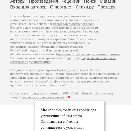
Авторы
Произведения
Рецензии
Поиск
Магазин
Вход для авторов
О портале
Стихи.ру
Проза.ру
Портал Проза.ру предоставляет авторам возможность
свободной публикации своих литературных произведений в
сети Интернет на основании
пользовательского договора
.
Все авторские права на произведения принадлежат авторам
и охраняются
законом
. Перепечатка произведений возможна
только с согласия его автора, к которому вы можете
обратиться на его авторской странице. Ответственность за
тексты произведений авторы несут самостоятельно на
основании
правил публикации
и
законодательства
Российской Федерации
. Данные пользователей
обрабатываются на основании
Политики обработки персональных данных
.
Вы также можете посмотреть более подробную
информацию о портале
и
связаться с администрацией
.
Ежедневная аудитория портала Проза.ру – порядка 100 тысяч
посетителей, которые в общей сумме просматривают более полумиллиона
страниц по данным счетчика посещаемости, который расположен справа
от этого текста. В каждой графе указано по две цифры: количество
просмотров и количество посетителей.
© Все права принадлежат авторам, 2000-2026. Портал работает под
эгидой
Российского союза писателей
.
18+
Мы используем файлы cookie для
улучшения работы сайта.
Оставаясь на сайте, вы
соглашаетесь с условиями