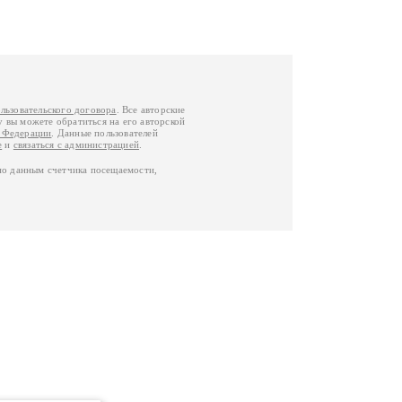
льзовательского договора
. Все авторские
у вы можете обратиться на его авторской
й Федерации
. Данные пользователей
е
и
связаться с администрацией
.
по данным счетчика посещаемости,