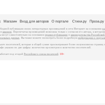
к
Магазин
Вход для авторов
О портале
Стихи.ру
Проза.ру
ободной публикации своих литературных произведений в сети Интернет на основании
по
ся
законом
. Перепечатка произведений возможна только с согласия его автора, к котором
ры несут самостоятельно на основании
правил публикации
и
законодательства Российско
ональных данных
. Вы также можете посмотреть более подробную
информацию о портал
тысяч посетителей, которые в общей сумме просматривают более полумиллиона страниц 
афе указано по две цифры: количество просмотров и количество посетителей.
работает под эгидой
Российского союза писателей
.
18+