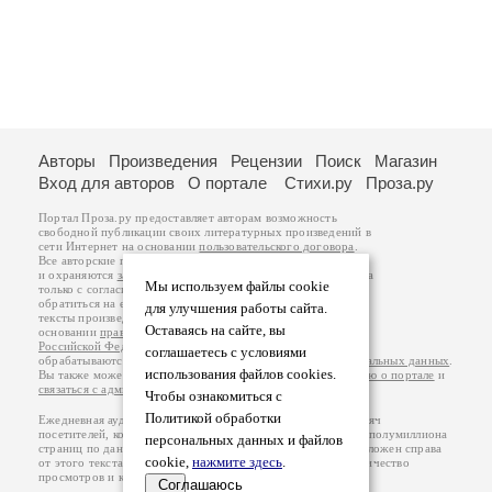
Авторы
Произведения
Рецензии
Поиск
Магазин
Вход для авторов
О портале
Стихи.ру
Проза.ру
Портал Проза.ру предоставляет авторам возможность
свободной публикации своих литературных произведений в
сети Интернет на основании
пользовательского договора
.
Все авторские права на произведения принадлежат авторам
и охраняются
законом
. Перепечатка произведений возможна
Мы используем файлы cookie
только с согласия его автора, к которому вы можете
обратиться на его авторской странице. Ответственность за
для улучшения работы сайта.
тексты произведений авторы несут самостоятельно на
Оставаясь на сайте, вы
основании
правил публикации
и
законодательства
Российской Федерации
. Данные пользователей
соглашаетесь с условиями
обрабатываются на основании
Политики обработки персональных данных
.
использования файлов cookies.
Вы также можете посмотреть более подробную
информацию о портале
и
связаться с администрацией
.
Чтобы ознакомиться с
Политикой обработки
Ежедневная аудитория портала Проза.ру – порядка 100 тысяч
посетителей, которые в общей сумме просматривают более полумиллиона
персональных данных и файлов
страниц по данным счетчика посещаемости, который расположен справа
cookie,
нажмите здесь
.
от этого текста. В каждой графе указано по две цифры: количество
просмотров и количество посетителей.
Соглашаюсь