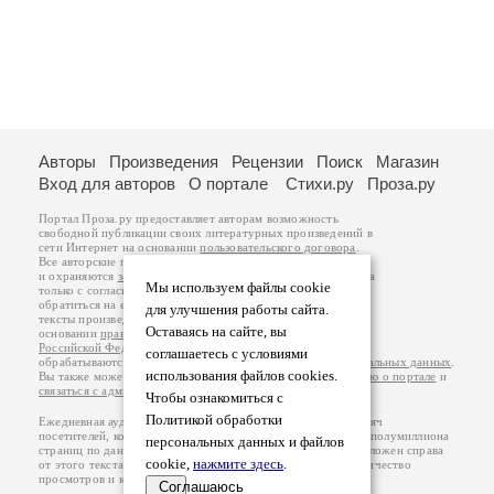
Авторы
Произведения
Рецензии
Поиск
Магазин
Вход для авторов
О портале
Стихи.ру
Проза.ру
Портал Проза.ру предоставляет авторам возможность
свободной публикации своих литературных произведений в
сети Интернет на основании
пользовательского договора
.
Все авторские права на произведения принадлежат авторам
и охраняются
законом
. Перепечатка произведений возможна
Мы используем файлы cookie
только с согласия его автора, к которому вы можете
обратиться на его авторской странице. Ответственность за
для улучшения работы сайта.
тексты произведений авторы несут самостоятельно на
Оставаясь на сайте, вы
основании
правил публикации
и
законодательства
Российской Федерации
. Данные пользователей
соглашаетесь с условиями
обрабатываются на основании
Политики обработки персональных данных
.
использования файлов cookies.
Вы также можете посмотреть более подробную
информацию о портале
и
связаться с администрацией
.
Чтобы ознакомиться с
Политикой обработки
Ежедневная аудитория портала Проза.ру – порядка 100 тысяч
посетителей, которые в общей сумме просматривают более полумиллиона
персональных данных и файлов
страниц по данным счетчика посещаемости, который расположен справа
cookie,
нажмите здесь
.
от этого текста. В каждой графе указано по две цифры: количество
просмотров и количество посетителей.
Соглашаюсь