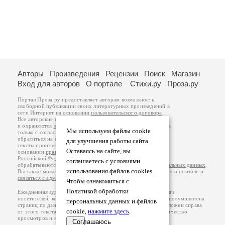
Авторы
Произведения
Рецензии
Поиск
Магазин
Вход для авторов
О портале
Стихи.ру
Проза.ру
Портал Проза.ру предоставляет авторам возможность
свободной публикации своих литературных произведений в
сети Интернет на основании
пользовательского договора
.
Все авторские права на произведения принадлежат авторам
и охраняются
законом
. Перепечатка произведений возможна
Мы используем файлы cookie
только с согласия его автора, к которому вы можете
обратиться на его авторской странице. Ответственность за
для улучшения работы сайта.
тексты произведений авторы несут самостоятельно на
Оставаясь на сайте, вы
основании
правил публикации
и
законодательства
Российской Федерации
. Данные пользователей
соглашаетесь с условиями
обрабатываются на основании
Политики обработки персональных данных
.
использования файлов cookies.
Вы также можете посмотреть более подробную
информацию о портале
и
связаться с администрацией
.
Чтобы ознакомиться с
Политикой обработки
Ежедневная аудитория портала Проза.ру – порядка 100 тысяч
посетителей, которые в общей сумме просматривают более полумиллиона
персональных данных и файлов
страниц по данным счетчика посещаемости, который расположен справа
cookie,
нажмите здесь
.
от этого текста. В каждой графе указано по две цифры: количество
просмотров и количество посетителей.
Соглашаюсь