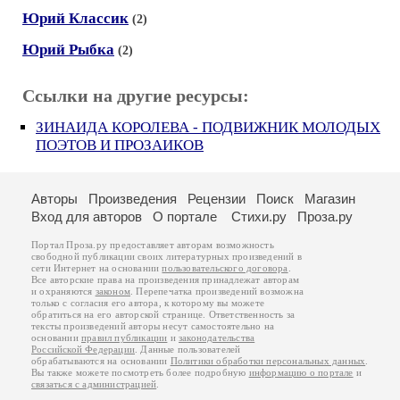
Юрий Классик
(2)
Юрий Рыбка
(2)
Ссылки на другие ресурсы:
ЗИНАИДА КОРОЛЕВА - ПОДВИЖНИК МОЛОДЫХ
ПОЭТОВ И ПРОЗАИКОВ
Авторы
Произведения
Рецензии
Поиск
Магазин
Вход для авторов
О портале
Стихи.ру
Проза.ру
Портал Проза.ру предоставляет авторам возможность
свободной публикации своих литературных произведений в
сети Интернет на основании
пользовательского договора
.
Все авторские права на произведения принадлежат авторам
и охраняются
законом
. Перепечатка произведений возможна
только с согласия его автора, к которому вы можете
обратиться на его авторской странице. Ответственность за
тексты произведений авторы несут самостоятельно на
основании
правил публикации
и
законодательства
Российской Федерации
. Данные пользователей
обрабатываются на основании
Политики обработки персональных данных
.
Вы также можете посмотреть более подробную
информацию о портале
и
связаться с администрацией
.