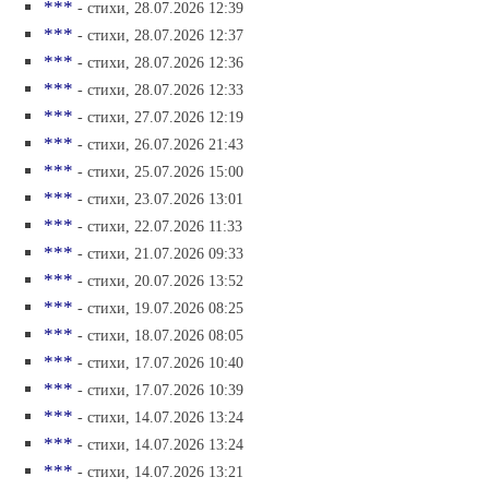
***
- стихи, 28.07.2026 12:39
***
- стихи, 28.07.2026 12:37
***
- стихи, 28.07.2026 12:36
***
- стихи, 28.07.2026 12:33
***
- стихи, 27.07.2026 12:19
***
- стихи, 26.07.2026 21:43
***
- стихи, 25.07.2026 15:00
***
- стихи, 23.07.2026 13:01
***
- стихи, 22.07.2026 11:33
***
- стихи, 21.07.2026 09:33
***
- стихи, 20.07.2026 13:52
***
- стихи, 19.07.2026 08:25
***
- стихи, 18.07.2026 08:05
***
- стихи, 17.07.2026 10:40
***
- стихи, 17.07.2026 10:39
***
- стихи, 14.07.2026 13:24
***
- стихи, 14.07.2026 13:24
***
- стихи, 14.07.2026 13:21