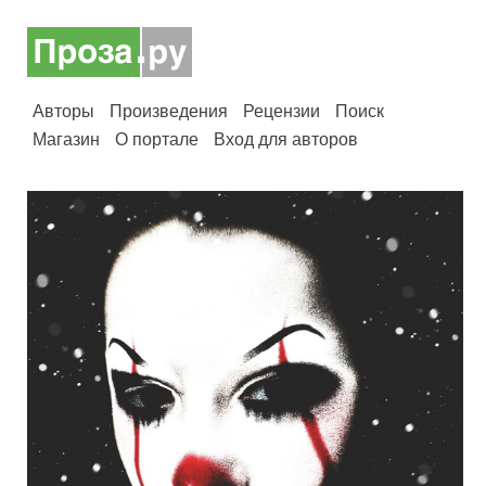
Авторы
Произведения
Рецензии
Поиск
Магазин
О портале
Вход для авторов