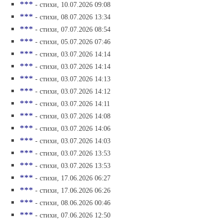
***
- стихи, 10.07.2026 09:08
***
- стихи, 08.07.2026 13:34
***
- стихи, 07.07.2026 08:54
***
- стихи, 05.07.2026 07:46
***
- стихи, 03.07.2026 14:14
***
- стихи, 03.07.2026 14:14
***
- стихи, 03.07.2026 14:13
***
- стихи, 03.07.2026 14:12
***
- стихи, 03.07.2026 14:11
***
- стихи, 03.07.2026 14:08
***
- стихи, 03.07.2026 14:06
***
- стихи, 03.07.2026 14:03
***
- стихи, 03.07.2026 13:53
***
- стихи, 03.07.2026 13:53
***
- стихи, 17.06.2026 06:27
***
- стихи, 17.06.2026 06:26
***
- стихи, 08.06.2026 00:46
***
- стихи, 07.06.2026 12:50