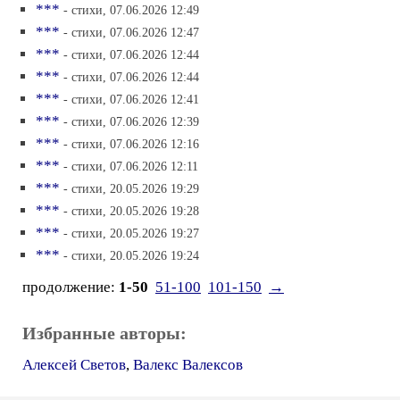
***
- стихи, 07.06.2026 12:49
***
- стихи, 07.06.2026 12:47
***
- стихи, 07.06.2026 12:44
***
- стихи, 07.06.2026 12:44
***
- стихи, 07.06.2026 12:41
***
- стихи, 07.06.2026 12:39
***
- стихи, 07.06.2026 12:16
***
- стихи, 07.06.2026 12:11
***
- стихи, 20.05.2026 19:29
***
- стихи, 20.05.2026 19:28
***
- стихи, 20.05.2026 19:27
***
- стихи, 20.05.2026 19:24
продолжение:
1-50
51-100
101-150
→
Избранные авторы:
Алексей Светов
,
Валекс Валексов