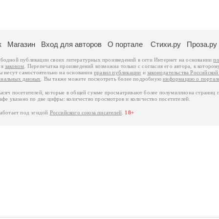
к
Магазин
Вход для авторов
О портале
Стихи.ру
Проза.ру
ободной публикации своих литературных произведений в сети Интернет на основании
по
ся
законом
. Перепечатка произведений возможна только с согласия его автора, к котором
ры несут самостоятельно на основании
правил публикации
и
законодательства Российско
ональных данных
. Вы также можете посмотреть более подробную
информацию о портал
тысяч посетителей, которые в общей сумме просматривают более полумиллиона страниц 
афе указано по две цифры: количество просмотров и количество посетителей.
работает под эгидой
Российского союза писателей
.
18+