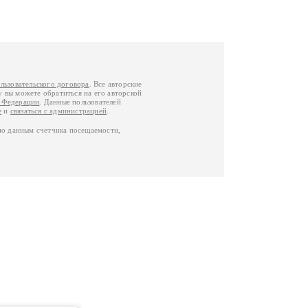
льзовательского договора
. Все авторские
у вы можете обратиться на его авторской
й Федерации
. Данные пользователей
е
и
связаться с администрацией
.
по данным счетчика посещаемости,