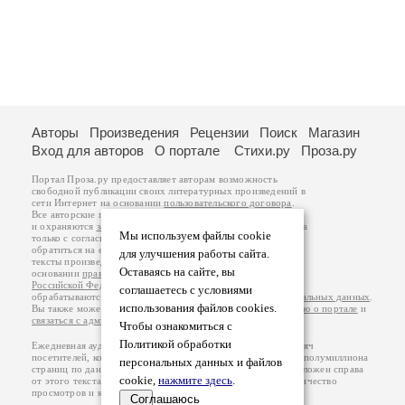
Авторы
Произведения
Рецензии
Поиск
Магазин
Вход для авторов
О портале
Стихи.ру
Проза.ру
Портал Проза.ру предоставляет авторам возможность
свободной публикации своих литературных произведений в
сети Интернет на основании
пользовательского договора
.
Все авторские права на произведения принадлежат авторам
и охраняются
законом
. Перепечатка произведений возможна
Мы используем файлы cookie
только с согласия его автора, к которому вы можете
обратиться на его авторской странице. Ответственность за
для улучшения работы сайта.
тексты произведений авторы несут самостоятельно на
Оставаясь на сайте, вы
основании
правил публикации
и
законодательства
Российской Федерации
. Данные пользователей
соглашаетесь с условиями
обрабатываются на основании
Политики обработки персональных данных
.
использования файлов cookies.
Вы также можете посмотреть более подробную
информацию о портале
и
связаться с администрацией
.
Чтобы ознакомиться с
Политикой обработки
Ежедневная аудитория портала Проза.ру – порядка 100 тысяч
посетителей, которые в общей сумме просматривают более полумиллиона
персональных данных и файлов
страниц по данным счетчика посещаемости, который расположен справа
cookie,
нажмите здесь
.
от этого текста. В каждой графе указано по две цифры: количество
просмотров и количество посетителей.
Соглашаюсь