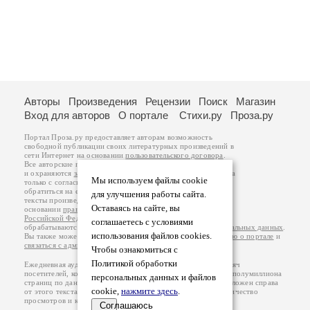
Авторы
Произведения
Рецензии
Поиск
Магазин
Вход для авторов
О портале
Стихи.ру
Проза.ру
Портал Проза.ру предоставляет авторам возможность
свободной публикации своих литературных произведений в
сети Интернет на основании
пользовательского договора
.
Все авторские права на произведения принадлежат авторам
и охраняются
законом
. Перепечатка произведений возможна
Мы используем файлы cookie
только с согласия его автора, к которому вы можете
обратиться на его авторской странице. Ответственность за
для улучшения работы сайта.
тексты произведений авторы несут самостоятельно на
Оставаясь на сайте, вы
основании
правил публикации
и
законодательства
Российской Федерации
. Данные пользователей
соглашаетесь с условиями
обрабатываются на основании
Политики обработки персональных данных
.
использования файлов cookies.
Вы также можете посмотреть более подробную
информацию о портале
и
связаться с администрацией
.
Чтобы ознакомиться с
Политикой обработки
Ежедневная аудитория портала Проза.ру – порядка 100 тысяч
посетителей, которые в общей сумме просматривают более полумиллиона
персональных данных и файлов
страниц по данным счетчика посещаемости, который расположен справа
cookie,
нажмите здесь
.
от этого текста. В каждой графе указано по две цифры: количество
просмотров и количество посетителей.
Соглашаюсь