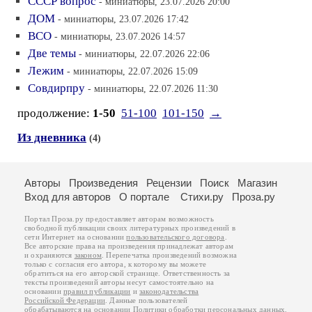
СССР вопрос
- миниатюры, 23.07.2026 20:00
ДОМ
- миниатюры, 23.07.2026 17:42
ВСО
- миниатюры, 23.07.2026 14:57
Две темы
- миниатюры, 22.07.2026 22:06
Лежим
- миниатюры, 22.07.2026 15:09
Совдирпру
- миниатюры, 22.07.2026 11:30
продолжение:
1-50
51-100
101-150
→
Из дневника
(4)
Авторы
Произведения
Рецензии
Поиск
Магазин
Вход для авторов
О портале
Стихи.ру
Проза.ру
Портал Проза.ру предоставляет авторам возможность
свободной публикации своих литературных произведений в
сети Интернет на основании
пользовательского договора
.
Все авторские права на произведения принадлежат авторам
и охраняются
законом
. Перепечатка произведений возможна
только с согласия его автора, к которому вы можете
обратиться на его авторской странице. Ответственность за
тексты произведений авторы несут самостоятельно на
основании
правил публикации
и
законодательства
Российской Федерации
. Данные пользователей
обрабатываются на основании
Политики обработки персональных данных
.