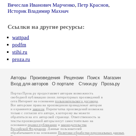
Вячеслав Иванович Марченко
,
Петр Краснов
,
Историк Владимир Махнач
Ссылки на другие ресурсы:
wattpad
podfm
stihi.ru
proza.ru
Авторы
Произведения
Рецензии
Поиск
Магазин
Вход для авторов
О портале
Стихи.ру
Проза.ру
Портал Проза.ру предоставляет авторам возможность
свободной публикации своих литературных произведений в
сети Интернет на основании
пользовательского договора
.
Все авторские права на произведения принадлежат авторам
и охраняются
законом
. Перепечатка произведений возможна
только с согласия его автора, к которому вы можете
обратиться на его авторской странице. Ответственность за
тексты произведений авторы несут самостоятельно на
основании
правил публикации
и
законодательства
Российской Федерации
. Данные пользователей
обрабатываются на основании
Политики обработки персональных данных
.