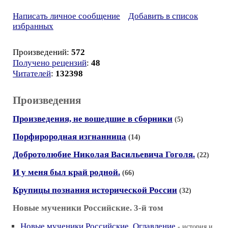
Написать личное сообщение
Добавить в список
избранных
Произведений:
572
Получено рецензий
:
48
Читателей
:
132398
Произведения
Произведения, не вошедшие в сборники
(5)
Порфирородная изгнанница
(14)
Добротолюбие Николая Васильевича Гоголя.
(22)
И у меня был край родной.
(66)
Крупицы познания исторической России
(32)
Новые мученики Российские. 3-й том
Новые мученики Российские. Оглавление
- история и