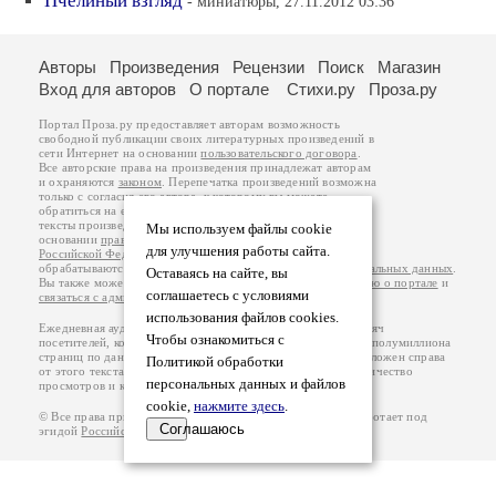
Пчелиный взгляд
- миниатюры, 27.11.2012 03:36
Авторы
Произведения
Рецензии
Поиск
Магазин
Вход для авторов
О портале
Стихи.ру
Проза.ру
Портал Проза.ру предоставляет авторам возможность
свободной публикации своих литературных произведений в
сети Интернет на основании
пользовательского договора
.
Все авторские права на произведения принадлежат авторам
и охраняются
законом
. Перепечатка произведений возможна
только с согласия его автора, к которому вы можете
обратиться на его авторской странице. Ответственность за
тексты произведений авторы несут самостоятельно на
Мы используем файлы cookie
основании
правил публикации
и
законодательства
для улучшения работы сайта.
Российской Федерации
. Данные пользователей
обрабатываются на основании
Политики обработки персональных данных
.
Оставаясь на сайте, вы
Вы также можете посмотреть более подробную
информацию о портале
и
соглашаетесь с условиями
связаться с администрацией
.
использования файлов cookies.
Ежедневная аудитория портала Проза.ру – порядка 100 тысяч
Чтобы ознакомиться с
посетителей, которые в общей сумме просматривают более полумиллиона
страниц по данным счетчика посещаемости, который расположен справа
Политикой обработки
от этого текста. В каждой графе указано по две цифры: количество
персональных данных и файлов
просмотров и количество посетителей.
cookie,
нажмите здесь
.
© Все права принадлежат авторам, 2000-2026. Портал работает под
Соглашаюсь
эгидой
Российского союза писателей
.
18+