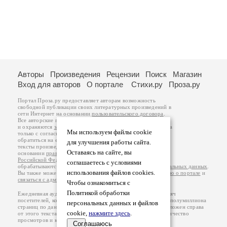
Авторы
Произведения
Рецензии
Поиск
Магазин
Вход для авторов
О портале
Стихи.ру
Проза.ру
Портал Проза.ру предоставляет авторам возможность
свободной публикации своих литературных произведений в
сети Интернет на основании
пользовательского договора
.
Все авторские права на произведения принадлежат авторам
и охраняются
законом
. Перепечатка произведений возможна
Мы используем файлы cookie
только с согласия его автора, к которому вы можете
обратиться на его авторской странице. Ответственность за
для улучшения работы сайта.
тексты произведений авторы несут самостоятельно на
Оставаясь на сайте, вы
основании
правил публикации
и
законодательства
Российской Федерации
. Данные пользователей
соглашаетесь с условиями
обрабатываются на основании
Политики обработки персональных данных
.
использования файлов cookies.
Вы также можете посмотреть более подробную
информацию о портале
и
связаться с администрацией
.
Чтобы ознакомиться с
Политикой обработки
Ежедневная аудитория портала Проза.ру – порядка 100 тысяч
посетителей, которые в общей сумме просматривают более полумиллиона
персональных данных и файлов
страниц по данным счетчика посещаемости, который расположен справа
cookie,
нажмите здесь
.
от этого текста. В каждой графе указано по две цифры: количество
просмотров и количество посетителей.
Соглашаюсь