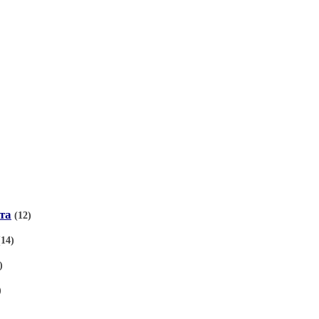
та
(12)
(14)
)
)