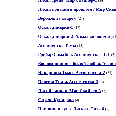
Лисья тропа. Мир Скайлер-1
(34)
Лисьи повадки в прошлом? Мир Скай
Ворожея за кадром
(24)
Оскал дикарки-1
(17)
Оскал дикарки-2. Алмазная волчица
Ассистентка Тьмы
(18)
Грибар Самайна. Ассистентка - 1. 1
(7)
Воспоминания о былой любви. Ассисте
Напарница Тьмы. Ассистентка-2
(21)
Невеста Тьмы. Ассистентка-3
(3)
Лисий капкан. Мир Скайлер-3
(2)
Стрела Купидона
(4)
Цветочная луна. Лиска и Тит - 6
(5)