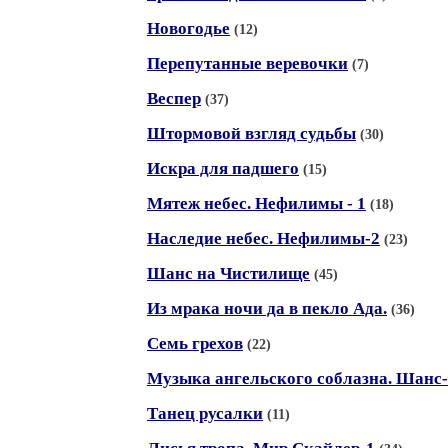
Новогодье
(12)
Перепутанные веревочки
(7)
Веспер
(37)
Штормовой взгляд судьбы
(30)
Искра для падшего
(15)
Мятеж небес. Нефилимы - 1
(18)
Наследие небес. Нефилимы-2
(23)
Шанс на Чистилище
(45)
Из мрака ночи да в пекло Ада.
(36)
Семь грехов
(22)
Музыка ангельского соблазна. Шанс
Танец русалки
(11)