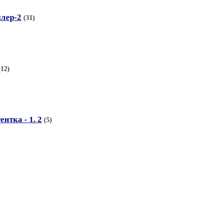
лер-2
(31)
(12)
нтка - 1. 2
(5)