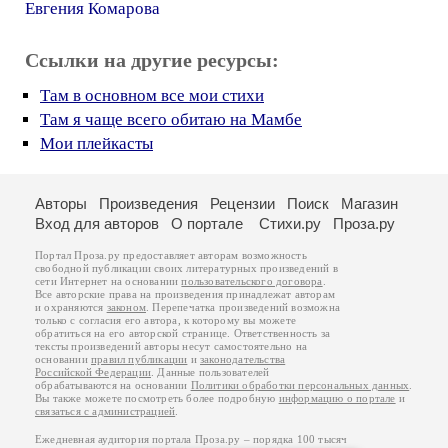
Евгения Комарова
Ссылки на другие ресурсы:
Там в основном все мои стихи
Там я чаще всего обитаю на Мамбе
Мои плейкасты
Авторы
Произведения
Рецензии
Поиск
Магазин
Вход для авторов
О портале
Стихи.ру
Проза.ру
Портал Проза.ру предоставляет авторам возможность
свободной публикации своих литературных произведений в
сети Интернет на основании
пользовательского договора
.
Все авторские права на произведения принадлежат авторам
и охраняются
законом
. Перепечатка произведений возможна
только с согласия его автора, к которому вы можете
обратиться на его авторской странице. Ответственность за
тексты произведений авторы несут самостоятельно на
основании
правил публикации
и
законодательства
Российской Федерации
. Данные пользователей
обрабатываются на основании
Политики обработки персональных данных
.
Вы также можете посмотреть более подробную
информацию о портале
и
связаться с администрацией
.
Ежедневная аудитория портала Проза.ру – порядка 100 тысяч