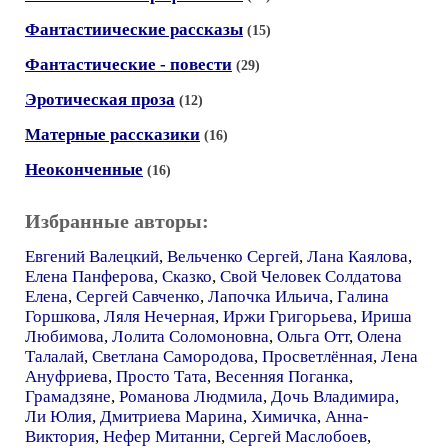
Фантастиические рассказы
(15)
Фантастические - повести
(29)
Эротическая проза
(12)
Матерные рассказики
(16)
Неоконченные
(16)
Избранные авторы:
Евгений Валецкий
,
Вельченко Сергей
,
Лана Каялова
,
Елена Панферова
,
Сказко
,
Свой Человек Солдатова
Елена
,
Сергей Савченко
,
Лапочка Ильича
,
Галина
Горшкова
,
Ляля Нечерная
,
Иржи Григорьева
,
Ириша
Любимова
,
Лолита Соломоновна
,
Ольга Отт
,
Олена
Талалай
,
Светлана Самородова
,
Просветлённая
,
Лена
Ануфриева
,
Просто Тата
,
Весенняя Поганка
,
Грамадзяне
,
Романова Людмила
,
Дочь Владимира
,
Ли Юлия
,
Дмитриева Марина
,
Химичка
,
Анна-
Виктория
,
Нефер Митанни
,
Сергей Маслобоев
,