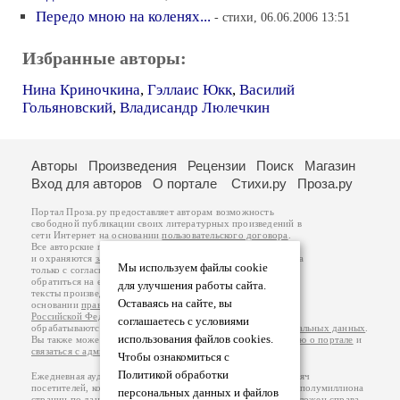
Передо мною на коленях...
- стихи, 06.06.2006 13:51
Избранные авторы:
Нина Криночкина
,
Гэллаис Юкк
,
Василий
Гольяновский
,
Владисандр Люлечкин
Авторы
Произведения
Рецензии
Поиск
Магазин
Вход для авторов
О портале
Стихи.ру
Проза.ру
Портал Проза.ру предоставляет авторам возможность
свободной публикации своих литературных произведений в
сети Интернет на основании
пользовательского договора
.
Все авторские права на произведения принадлежат авторам
и охраняются
законом
. Перепечатка произведений возможна
Мы используем файлы cookie
только с согласия его автора, к которому вы можете
обратиться на его авторской странице. Ответственность за
для улучшения работы сайта.
тексты произведений авторы несут самостоятельно на
Оставаясь на сайте, вы
основании
правил публикации
и
законодательства
Российской Федерации
. Данные пользователей
соглашаетесь с условиями
обрабатываются на основании
Политики обработки персональных данных
.
использования файлов cookies.
Вы также можете посмотреть более подробную
информацию о портале
и
связаться с администрацией
.
Чтобы ознакомиться с
Политикой обработки
Ежедневная аудитория портала Проза.ру – порядка 100 тысяч
посетителей, которые в общей сумме просматривают более полумиллиона
персональных данных и файлов
страниц по данным счетчика посещаемости, который расположен справа