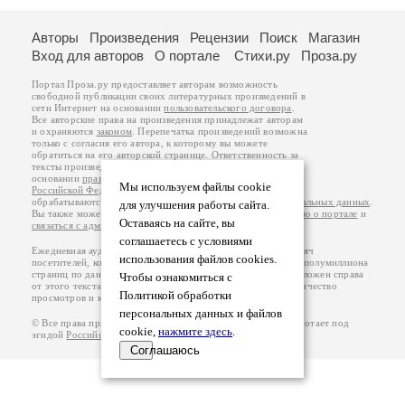
Авторы
Произведения
Рецензии
Поиск
Магазин
Вход для авторов
О портале
Стихи.ру
Проза.ру
Портал Проза.ру предоставляет авторам возможность
свободной публикации своих литературных произведений в
сети Интернет на основании
пользовательского договора
.
Все авторские права на произведения принадлежат авторам
и охраняются
законом
. Перепечатка произведений возможна
только с согласия его автора, к которому вы можете
обратиться на его авторской странице. Ответственность за
тексты произведений авторы несут самостоятельно на
основании
правил публикации
и
законодательства
Мы используем файлы cookie
Российской Федерации
. Данные пользователей
обрабатываются на основании
Политики обработки персональных данных
.
для улучшения работы сайта.
Вы также можете посмотреть более подробную
информацию о портале
и
Оставаясь на сайте, вы
связаться с администрацией
.
соглашаетесь с условиями
Ежедневная аудитория портала Проза.ру – порядка 100 тысяч
использования файлов cookies.
посетителей, которые в общей сумме просматривают более полумиллиона
страниц по данным счетчика посещаемости, который расположен справа
Чтобы ознакомиться с
от этого текста. В каждой графе указано по две цифры: количество
Политикой обработки
просмотров и количество посетителей.
персональных данных и файлов
© Все права принадлежат авторам, 2000-2026. Портал работает под
cookie,
нажмите здесь
.
эгидой
Российского союза писателей
.
18+
Соглашаюсь