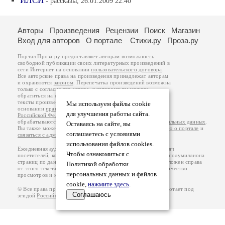
ИЛСИ
- рассказы, 26.01.2009 22:40
Авторы
Произведения
Рецензии
Поиск
Магазин
Вход для авторов
О портале
Стихи.ру
Проза.ру
Портал Проза.ру предоставляет авторам возможность
свободной публикации своих литературных произведений в
сети Интернет на основании
пользовательского договора
.
Все авторские права на произведения принадлежат авторам
и охраняются
законом
. Перепечатка произведений возможна
только с согласия его автора, к которому вы можете
обратиться на его авторской странице. Ответственность за
тексты произведений авторы несут самостоятельно на
Мы используем файлы cookie
основании
правил публикации
и
законодательства
для улучшения работы сайта.
Российской Федерации
. Данные пользователей
обрабатываются на основании
Политики обработки персональных данных
.
Оставаясь на сайте, вы
Вы также можете посмотреть более подробную
информацию о портале
и
соглашаетесь с условиями
связаться с администрацией
.
использования файлов cookies.
Ежедневная аудитория портала Проза.ру – порядка 100 тысяч
Чтобы ознакомиться с
посетителей, которые в общей сумме просматривают более полумиллиона
страниц по данным счетчика посещаемости, который расположен справа
Политикой обработки
от этого текста. В каждой графе указано по две цифры: количество
персональных данных и файлов
просмотров и количество посетителей.
cookie,
нажмите здесь
.
© Все права принадлежат авторам, 2000-2026. Портал работает под
Соглашаюсь
эгидой
Российского союза писателей
.
18+