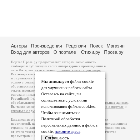
Авторы
Произведения
Рецензии
Поиск
Магазин
Вход для авторов
О портале
Стихи.ру
Проза.ру
Портал Проза.ру предоставляет авторам возможность
свободной публикации своих литературных произведений в
сети Интернет на основании
пользовательского договора
.
Все авторские права на произведения принадлежат авторам
и охраняются
законом
. Перепечатка произведений возможна
Мы используем файлы cookie
только с согласия его автора, к которому вы можете
обратиться на его авторской странице. Ответственность за
для улучшения работы сайта.
тексты произведений авторы несут самостоятельно на
Оставаясь на сайте, вы
основании
правил публикации
и
законодательства
Российской Федерации
. Данные пользователей
соглашаетесь с условиями
обрабатываются на основании
Политики обработки персональных данных
.
использования файлов cookies.
Вы также можете посмотреть более подробную
информацию о портале
и
связаться с администрацией
.
Чтобы ознакомиться с
Политикой обработки
Ежедневная аудитория портала Проза.ру – порядка 100 тысяч
посетителей, которые в общей сумме просматривают более полумиллиона
персональных данных и файлов
страниц по данным счетчика посещаемости, который расположен справа
cookie,
нажмите здесь
.
от этого текста. В каждой графе указано по две цифры: количество
просмотров и количество посетителей.
Соглашаюсь