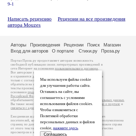
9-1
Написать рецензию
Рецензии на все произведения
автора Mouzes
Авторы
Произведения
Рецензии
Поиск
Магазин
Вход для авторов
О портале
Стихи.ру
Проза.ру
Портал Проза.ру предоставляет авторам возможность
свободной публикации своих литературных произведений в
сети Интернет на основании
пользовательского договора
.
Все авторские права на произведения принадлежат авторам
и охраняются
законом
. Перепечатка произведений возможна
Мы используем файлы cookie
только с согласия его автора, к которому вы можете
обратиться на его авторской странице. Ответственность за
для улучшения работы сайта.
тексты произведений авторы несут самостоятельно на
Оставаясь на сайте, вы
основании
правил публикации
и
законодательства
Российской Федерации
. Данные пользователей
соглашаетесь с условиями
обрабатываются на основании
Политики обработки персональных данных
.
использования файлов cookies.
Вы также можете посмотреть более подробную
информацию о портале
и
связаться с администрацией
.
Чтобы ознакомиться с
Политикой обработки
Ежедневная аудитория портала Проза.ру – порядка 100 тысяч
посетителей, которые в общей сумме просматривают более полумиллиона
персональных данных и файлов
страниц по данным счетчика посещаемости, который расположен справа
cookie,
нажмите здесь
.
от этого текста. В каждой графе указано по две цифры: количество
просмотров и количество посетителей.
Соглашаюсь