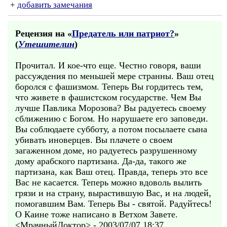
+
добавить замечания
Рецензия на «
Предатель или патриот?
»
(
Утешителин
)
Прочитал. И кое-что еще. Честно говоря, ваши
рассуждения по меньшей мере странны. Ваш отец
боролся с фашизмом. Теперь Вы гордитесь тем,
что живете в фашистском государстве. Чем Вы
лучше Павлика Морозова? Вы радуетесь своему
сближению с Богом. Но нарушаете его заповеди.
Вы соблюдаете субботу, а потом посылаете сына
убивать иноверцев. Вы плачете о своем
загаженном доме, но радуетесь разрушенному
дому арабского партизана. Да-да, такого же
партизана, как Ваш отец. Правда, теперь это все
Вас не касается. Теперь можно вдоволь вылить
грязи и на страну, вырастившую Вас, и на людей,
помогавшим Вам. Теперь Вы - святой. Радуйтесь!
О Каине тоже написано в Ветхом Завете.
<МрачныйДоктор> - 2003/07/07 18:37