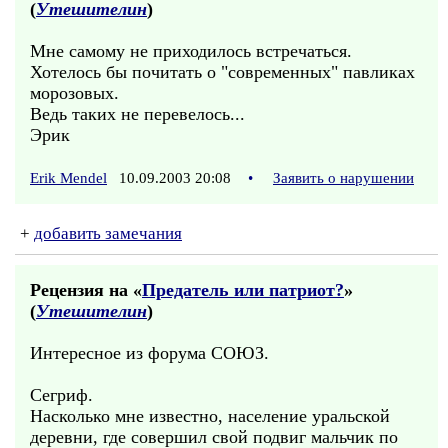
(
Утешителин
)
Мне самому не приходилось встречаться.
Хотелось бы почитать о "современных" павликах
морозовых.
Ведь таких не перевелось...
Эрик
Erik Mendel
10.09.2003 20:08
•
Заявить о нарушении
+
добавить замечания
Рецензия на «
Предатель или патриот?
»
(
Утешителин
)
Интересное из форума СОЮЗ.
Сегриф.
Насколько мне известно, население уральской
деревни, где совершил свой подвиг мальчик по