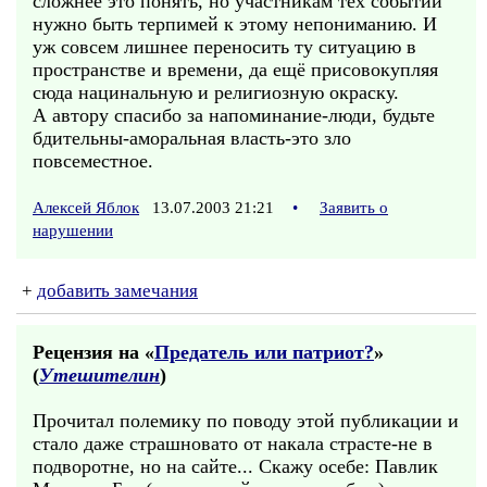
сложнее это понять, но участникам тех событий
нужно быть терпимей к этому непониманию. И
уж совсем лишнее переносить ту ситуацию в
пространстве и времени, да ещё присовокупляя
сюда нацинальную и религиозную окраску.
А автору спасибо за напоминание-люди, будьте
бдительны-аморальная власть-это зло
повсеместное.
Алексей Яблок
13.07.2003 21:21
•
Заявить о
нарушении
+
добавить замечания
Рецензия на «
Предатель или патриот?
»
(
Утешителин
)
Прочитал полемику по поводу этой публикации и
стало даже страшновато от накала страсте-не в
подворотне, но на сайте... Скажу осебе: Павлик