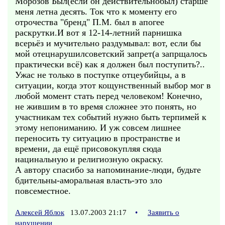
Морозов Был(если он действительнобыл) старше
меня летна десять. Ток что к моменту его
отрочества "бренд" П.М. был в апогее
раскрутки.И вот я 12-14-летний парнишка
всерьёз и мучительно раздумывал: вот, если бы
мой отецнарушилсоветский запрет(а запрщалось
практически всё) как я должен был поступить?..
Ужас не только в поступке отцеубийцы, а в
ситуации, когда этот кощунственный выбор мог в
любой момент стать перед человеком! Конечно,
не жившим в то время сложнее это понять, но
участникам тех событий нужно быть терпимей к
этому непониманию. И уж совсем лишнее
переносить ту ситуацию в пространстве и
времени, да ещё присовокупляя сюда
нацинальную и религиозную окраску.
А автору спасибо за напоминание-люди, будьте
бдительны-аморальная власть-это зло
повсеместное.
Алексей Яблок
13.07.2003 21:17
•
Заявить о
нарушении