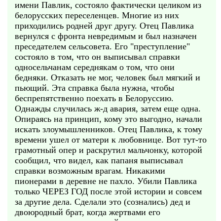
имени Павлик, состояло фактически целиком из
белорусских переселенцев. Многие из них
приходились родней друг другу. Отец Павлика
вернулся с фронта невредимым и был назначен
преседателем сельсовета. Его "преступление"
состояло в том, что он выписывал справки
односельчанам середнякам о том, что они
бедняки. Отказать не мог, человек был мягкий и
пьющий. Эта справка была нужна, чтобы
беспрепятственно поехать в Белоруссию.
Однажды случилась ж-д авария, затем еще одна.
Опираясь на принцип, кому это выгодно, начали
искать злоумышленников. Отец Павлика, к тому
времени ушел от матери к любовнице. Вот тут-то
грамотный опер и раскрутил мальчонку, которой
сообщил, что видел, как папаня выписывал
справки возможным врагам. Никакими
пионерами в деревне не пахло. Убили Павлика
только ЧЕРЕЗ ГОД после этой истории и совсем
за другие дела. Сделали это (сознались) дед и
двоюродный брат, когда жертвами его