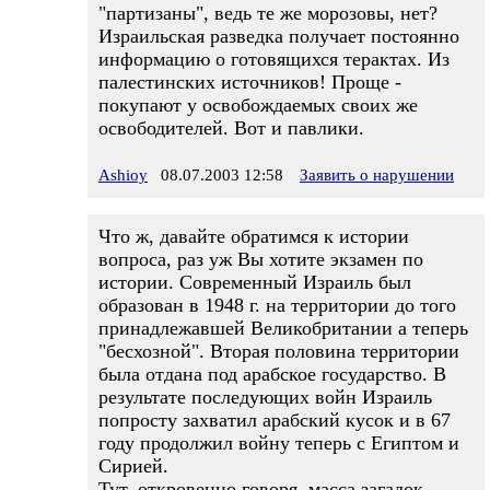
"партизаны", ведь те же морозовы, нет?
Израильская разведка получает постоянно
информацию о готовящихся терактах. Из
палестинских источников! Проще -
покупают у освобождаемых своих же
освободителей. Вот и павлики.
Ashioy
08.07.2003 12:58
Заявить о нарушении
Что ж, давайте обратимся к истории
вопроса, раз уж Вы хотите экзамен по
истории. Современный Израиль был
образован в 1948 г. на территории до того
принадлежавшей Великобритании а теперь
"бесхозной". Вторая половина территории
была отдана под арабское государство. В
результате последующих войн Израиль
попросту захватил арабский кусок и в 67
году продолжил войну теперь с Египтом и
Сирией.
Тут, откровенно говоря, масса загадок.