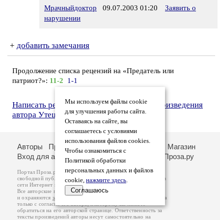
Мрачныйдоктор
09.07.2003 01:20
Заявить о
нарушении
+
добавить замечания
Продолжение списка рецензий на «Предатель или
патриот?»:
11-2
1-1
Мы используем файлы cookie
Написать рецензию
Рецензии на все произведения
для улучшения работы сайта.
автора Утешителин
Оставаясь на сайте, вы
соглашаетесь с условиями
использования файлов cookies.
Авторы
Произведения
Рецензии
Поиск
Магазин
Чтобы ознакомиться с
Вход для авторов
О портале
Стихи.ру
Проза.ру
Политикой обработки
персональных данных и файлов
Портал Проза.ру предоставляет авторам возможность
свободной публикации своих литературных произведений в
cookie,
нажмите здесь
.
сети Интернет на основании
пользовательского договора
.
Соглашаюсь
Все авторские права на произведения принадлежат авторам
и охраняются
законом
. Перепечатка произведений возможна
только с согласия его автора, к которому вы можете
обратиться на его авторской странице. Ответственность за
тексты произведений авторы несут самостоятельно на