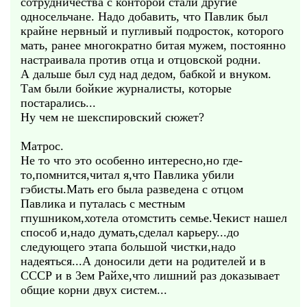
сотрудничества с конторой стали другие
односельчане. Надо добавить, что Павлик был
крайне нервный и пугливый подросток, которого
мать, ранее многократно битая мужем, постоянно
настраивала против отца и отцовской родни.
А дальше был суд над дедом, бабкой и внуком.
Там были бойкие журналисты, которые
постарались...
Ну чем не шекспировский сюжет?
Матрос.
Не то что это особенно интересно,но где-
то,помнится,читал я,что Павлика убили
гэбисты.Мать его была разведена с отцом
Павлика и путалась с местным
гпушником,хотела отомстить семье.Чекист нашел
способ и,надо думать,сделал карьеру...до
следующего этапа большой чистки,надо
надеяться...А доносили дети на родителей и в
СССР и в 3ем Райхе,что лишний раз доказывает
общие корни двух систем...