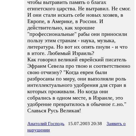
чтобы вытравить память о благах
египетского царства. Не вытравил. Не смог.
И они стали искать себе новых хозяев, в
Европе, в Америке, в России. И
действительно, как хорошие
"профессиональные" рабы они приносили
пользу этим странам - наука, музыка,
литература. Но вот их опять пнули - и что
в итоге. Любимый Израиль?
Как говорил великий еврейский писатель
Эфраим Севела про твою и соответственно
свою отчизну? "Когда евреи были
разбросаны по миру, они выполняли роль
интеллектуального удобрения для стран в
которых проживали. Но когда они
собрались в одном месте, в Израиле, это
удобрение превратилось в обычное г..но."
Славься Русь Великая!
Анатолий Господь
15.07.2003 20:38
Заявить о
нарушении