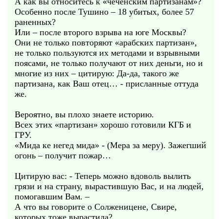
А как вы относитесь к «чеченским партизанам»?
Особенно после Тушино – 18 убитых, более 57
раненных?
Или – после второго взрыва на юге Москвы?
Они не только повторяют «арабских партизан»,
не только пользуются их методами и взрывными
поясами, не только получают от них деньги, но и
многие из них – цитирую: Да-да, такого же
партизана, как Ваш отец… - присланные оттуда
же.
Вероятно, вы плохо знаете историю.
Всех этих «партизан» хорошо готовили КГБ и
ГРУ.
«Мида ке негед мида» - (Мера за меру). Зажегший
огонь – получит пожар…
Цитирую вас: - Теперь можно вдоволь вылить
грязи и на страну, вырастившую Вас, и на людей,
помогавшим Вам. –
А что вы говорите о Солженицене, Свире,
которых тоже вырастила?