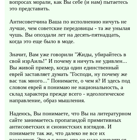
вопросах морали, как Вы себе (и нам) пытаетесь
это представить.
Антисоветчина Ваша по исполнению ничуть не
лучше, чем советские передовицы - та же унылая
чушь. Вы опоздали лет на десять-пятнадцать,
когда это еще было в моде.
Значит, Вам уже говорили "Жиды, убирайтесь в
свой изрАиль!" И почему я ничуть не удивлен...
Вы живой пример, когда один единственный
еврей заставляет думать "Господи, ну почему же
вас так много..." Понимаете, о чем я? И здесь под
словом еврей я понимаю не национальность, а
склад характера прежде всего - идеологическое
направление, образ мышления.
Надеюсь, Вы понимаете, что Вы на литературном
сайте занимаетесь пропагандой примитивных
антисоветских и сионистских взглядов. И
понимаете так же, что далеко не все их
разделяют. Это я к тому, что не надо удивляться