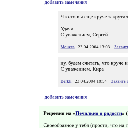
+
добавить замечания
Что-то вы еще круче закрутили
Удачи
С уважением, Сергей.
Mouzes
23.04.2004 13:03
Заявит
ну, будем считать, что круче на
С уважением, Кира
Berkli
23.04.2004 18:54
Заявить
+
добавить замечания
Рецензия на «
Печально о радости
» (
Своеобразное у тебя (прости, что на 