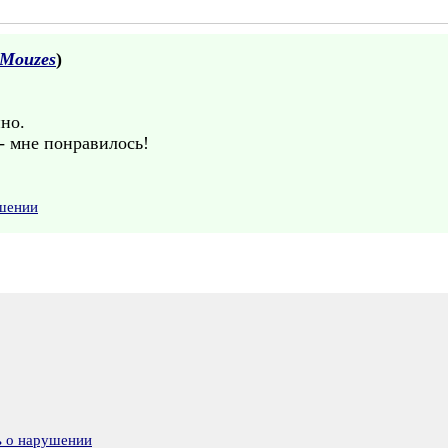
Mouzes
)
но.
- мне понравилось!
ушении
ь о нарушении