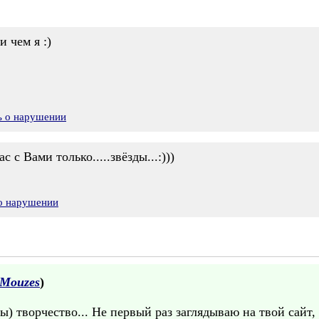
 чем я :)
ь о нарушении
с с Вами только.....звёзды...:)))
 о нарушении
Mouzes
)
ты) творчество... Не первый раз заглядываю на твой сайт,