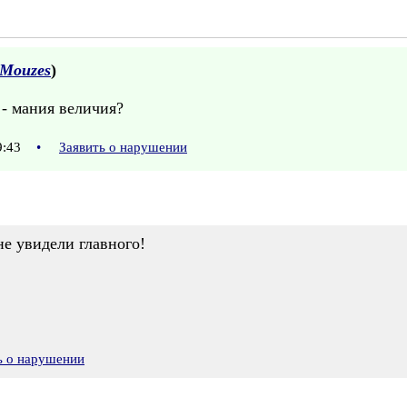
Mouzes
)
 - мания величия?
09:43
•
Заявить о нарушении
е увидели главного!
ь о нарушении