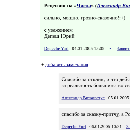
Рецензия на «
Числа
» (
Александр Ви
сильно, мощно, грозно-сказочно!:+)
с уважением
Депеш Юрий
Depeche Yuri
04.01.2005 13:05
•
Заявит
+
добавить замечания
Спасибо за отклик, и это дей
за реальность большинство с
Александр Витковетус
05.01.2005 
спасибо за сказку-притчу, а 
Depeche Yuri
06.01.2005 10:31
З