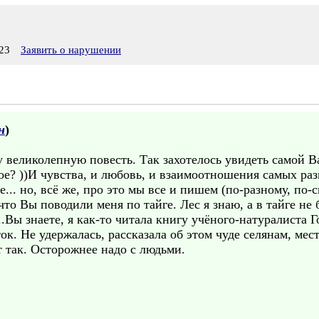
23
Заявить о нарушении
н
)
 великолепную повесть. Так захотелось увидеть самой В
ое? ))И чувства, и любовь, и взаимоотношения самых раз
.. но, всё же, про это мы все и пишем (по-разному, по-с
 что Вы поводили меня по тайге. Лес я знаю, а в тайге н
...Вы знаете, я как-то читала книгу учёного-натуралиста 
ок. Не удержалась, рассказала об этом чуде селянам, м
т так. Осторожнее надо с людьми.