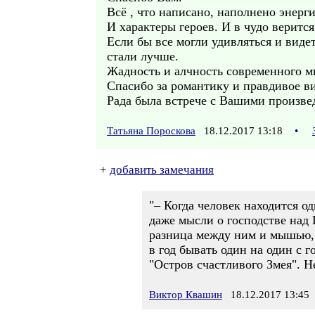
Всё , что написано, наполнено энерг
И характеры героев. И в чудо верится
Если бы все могли удивляться и виде
стали лучше.
Жадность и алчность современного м
Спасибо за романтику и правдивое ви
Рада была встрече с Вашими произве
Татьяна Пороскова
18.12.2017 13:18
•
+
добавить замечания
"– Когда человек находится од
даже мысли о господстве над 
разница между ним и мышью, 
в год бывать один на один с 
"Остров счастливого Змея". Н
Виктор Квашин
18.12.2017 13:45