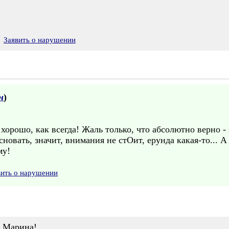
Заявить о нарушении
н
)
 хорошо, как всегда! Жаль только, что абсолютно верно 
сновать, значит, внимания не стОит, ерунда какая-то... А
му!
вить о нарушении
, Марина!