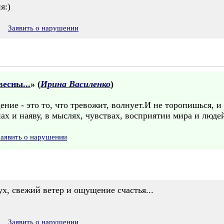
я:)
6
Заявить о нарушении
есны...
» (
Ирина Василенко
)
ние - это то, что тревожит, волнует.И не торопишься, и 
ах и наяву, в мыслях, чувствах, восприятии мира и люде
Заявить о нарушении
ух, свежий ветер и ощущение счастья...
5
Заявить о нарушении