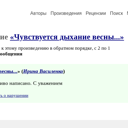
Авторы
Произведения
Рецензии
Поиск
ние
«Чувствуется дыхание весны...»
к этому произведению в обратном порядке, с 2 по 1
сообщения
есны...
» (
Ирина Василенко
)
сиво написано. С уважением
ть о нарушении