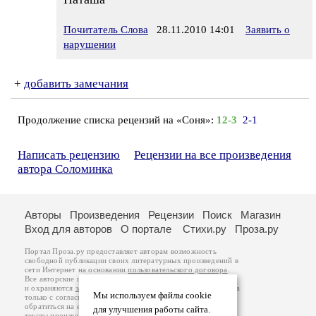
Почитатель Слова
28.11.2010 14:01
Заявить о
нарушении
+
добавить замечания
Продолжение списка рецензий на «Соня»:
12-3
2-1
Написать рецензию
Рецензии на все произведения
автора Соломинка
Авторы
Произведения
Рецензии
Поиск
Магазин
Вход для авторов
О портале
Стихи.ру
Проза.ру
Портал Проза.ру предоставляет авторам возможность
свободной публикации своих литературных произведений в
сети Интернет на основании
пользовательского договора
.
Все авторские права на произведения принадлежат авторам
и охраняются
законом
. Перепечатка произведений возможна
Мы используем файлы cookie
только с согласия его автора, к которому вы можете
обратиться на его авторской странице. Ответственность за
для улучшения работы сайта.
тексты произведений авторы несут самостоятельно на