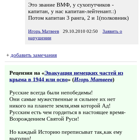
Это звание ВМФ, у сухопутчиков -
капитан, у нас капитан-лейтенант.:)
Потом капитан 3 ранга, 2 и 1(полковник)
Игорь Матвеев
29.10.2010 02:50
Заявить о
нарушении
+
добавить замечания
Рецензия на «
Эвакуация немецких частей из
крыма в 1944 или осво
» (
Игорь Матвеев
)
Русские всегда были непобедимы!
Они самые мужественные и сильнее их нет
никого на планете земля,имя которой Ад!
Русским есть чем гордиться в настоящее время-
Возрождением Святой Руси!
Но каждый Историю переписыват так,как ему
выгодно!