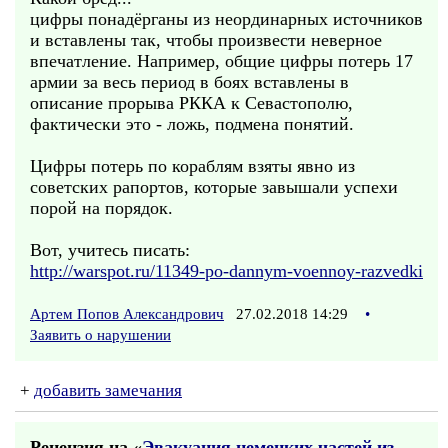
цифры понадёрганы из неординарных источников
и вставлены так, чтобы произвести неверное
впечатление. Например, общие цифры потерь 17
армии за весь период в боях вставлены в
описание прорыва РККА к Севастополю,
фактически это - ложь, подмена понятий.
Цифры потерь по кораблям взяты явно из
советских рапортов, которые завышали успехи
порой на порядок.
Вот, учитесь писать:
http://warspot.ru/11349-po-dannym-voennoy-razvedki
Артем Попов Александрович
27.02.2018 14:29
•
Заявить о нарушении
+
добавить замечания
Рецензия на «
Эвакуация немецких частей из