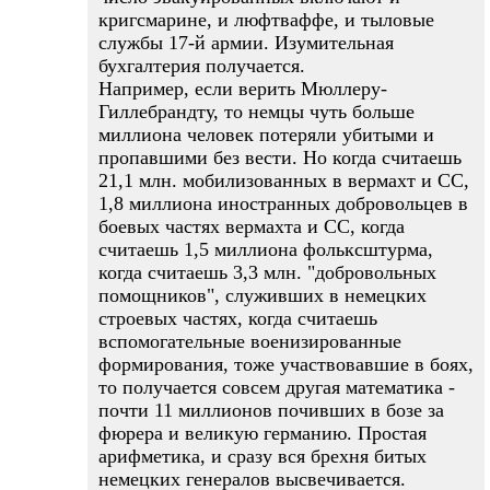
кригсмарине, и люфтваффе, и тыловые
службы 17-й армии. Изумительная
бухгалтерия получается.
Например, если верить Мюллеру-
Гиллебрандту, то немцы чуть больше
миллиона человек потеряли убитыми и
пропавшими без вести. Но когда считаешь
21,1 млн. мобилизованных в вермахт и СС,
1,8 миллиона иностранных добровольцев в
боевых частях вермахта и СС, когда
считаешь 1,5 миллиона фольксштурма,
когда считаешь 3,3 млн. "добровольных
помощников", служивших в немецких
строевых частях, когда считаешь
вспомогательные военизированные
формирования, тоже участвовавшие в боях,
то получается совсем другая математика -
почти 11 миллионов почивших в бозе за
фюрера и великую германию. Простая
арифметика, и сразу вся брехня битых
немецких генералов высвечивается.