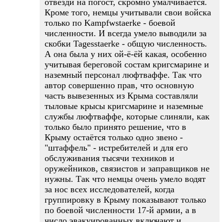
отвезди на погост, скромно умалчивается.
Кроме того, немцы учитывали свои войска
только по Kampfwstaerke - боевой
численности. И всегда умело выводили за
скобки Tagesstaerke - общую численность.
А она была у них ой-ё-ёй какая, особенно
учитывая береговой состам кригсмарине и
наземный персонал люфтваффе. Так что
автор совершенно прав, что основную
часть вывезенных из Крыма составляли
тыловые крысы кригсмарине и наземные
службы люфтваффе, которые слиняли, как
только было принято решение, что в
Крыму остаётся только одно звено -
"штаффель" - истребителей и для его
обслуживания тысячи техников и
оружейников, связистов и заправщиков не
нужны. Так что немцы очень умело водят
за нос всех исследователей, когда
группировку в Крыму показывают только
по боевой численности 17-й армии, а в
число эвакуированных включают и