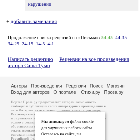
нарушении
+
добавить замечания
Продолжение списка рецензий на «Письма»:
54-45
44-35
34-25
24-15
14-5
4-1
Написать рецензию
Рецензии на все произведения
автора Саша Тумп
Авторы
Произведения
Рецензии
Поиск
Магазин
Вход для авторов
О портале
Стихи.ру
Проза.ру
Портал Проза.ру предоставляет авторам возможность
свободной публикации своих литературных произведений в
сети Интернет на основании
пользовательского договора
.
Все авторские права на произведения принадлежат авторам
и охраняются
законом
. Перепечатка произведений возможна
Мы используем файлы cookie
только с согласия его автора, к которому вы можете
обратиться на его авторской странице. Ответственность за
для улучшения работы сайта.
тексты произведений авторы несут самостоятельно на
Оставаясь на сайте, вы
основании
правил публикации
и
законодательства
Российской Федерации
. Данные пользователей