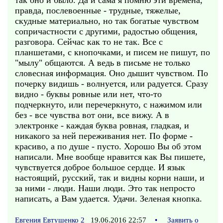
так оно и было. Да и сама я помню эти времена,
правда, послевоенные - трудные, тяжелые,
скудные материально, но так богатые чувством
сопричастности с другими, радостью общения,
разговора. Сейчас как то не так. Все с
планшетами, с кнопочками, и писем не пишут, по
"мылу" общаются. А ведь в письме не только
словесная информация. Оно дышит чувством. По
почерку видишь - волнуется, или радуется. Сразу
видно - буквы ровные или нет, что-то
подчеркнуто, или перечеркнуто, с нажимом или
без - все чувства вот они, все вижу. А в
электронке - каждая буква ровная, гладкая, и
никакого за ней переживания нет. По форме -
красиво, а по душе - пусто. Хорошо Вы об этом
написали. Мне вообще нравится как Вы пишете,
чувствуется доброе большое сердце. И язык
настоящий, русский, так и видны корни наши, и
за ними - люди. Наши люди. Это так непросто
написать, а Вам удается. Удачи. Зеленая кнопка.
Евгения Евтушенко 2
19.06.2016 22:57
•
Заявить о