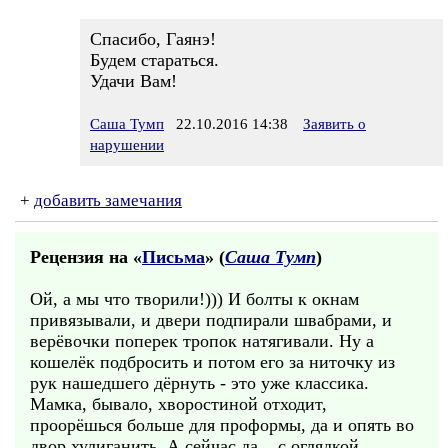
Спасибо, Гаянэ!
Будем стараться.
Удачи Вам!
Саша Тумп
22.10.2016 14:38
Заявить о
нарушении
+
добавить замечания
Рецензия на «
Письма
» (
Саша Тумп
)
Ой, а мы что творили!))) И болты к окнам
привязывали, и двери подпирали швабрами, и
верёвочки поперек тропок натягивали. Ну а
кошелёк подбросить и потом его за ниточку из
рук нашедшего дёрнуть - это уже классика.
Мамка, бывало, хворостиной отходит,
проорёшься больше для проформы, да и опять во
двор хулиганить. А сейчас да... с оглядкой