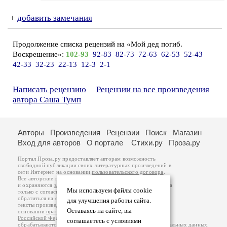
+
добавить замечания
Продолжение списка рецензий на «Мой дед погиб.
Воскрешение»:
102-93
92-83
82-73
72-63
62-53
52-43
42-33
32-23
22-13
12-3
2-1
Написать рецензию
Рецензии на все произведения
автора Саша Тумп
Авторы
Произведения
Рецензии
Поиск
Магазин
Вход для авторов
О портале
Стихи.ру
Проза.ру
Портал Проза.ру предоставляет авторам возможность
свободной публикации своих литературных произведений в
сети Интернет на основании
пользовательского договора
.
Все авторские права на произведения принадлежат авторам
и охраняются
законом
. Перепечатка произведений возможна
Мы используем файлы cookie
только с согласия его автора, к которому вы можете
обратиться на его авторской странице. Ответственность за
для улучшения работы сайта.
тексты произведений авторы несут самостоятельно на
Оставаясь на сайте, вы
основании
правил публикации
и
законодательства
Российской Федерации
. Данные пользователей
соглашаетесь с условиями
обрабатываются на основании
Политики обработки персональных данных
.