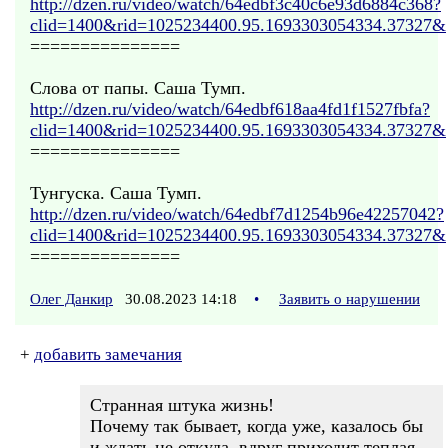
http://dzen.ru/video/watch/64edbf3c40c6e93d6884c368?
clid=1400&rid=1025234400.95.1693303054334.37327&
===============
Слова от папы. Саша Тумп.
http://dzen.ru/video/watch/64edbf618aa4fd1f1527fbfa?
clid=1400&rid=1025234400.95.1693303054334.37327&
===============
Тунгуска. Саша Тумп.
http://dzen.ru/video/watch/64edbf7d1254b96e42257042?
clid=1400&rid=1025234400.95.1693303054334.37327&
===============
Олег Данкир
30.08.2023 14:18
•
Заявить о нарушении
+
добавить замечания
Странная штука жизнь!
Почему так бывает, когда уже, казалось бы
и ждать не откуда, вдруг приходит теплая