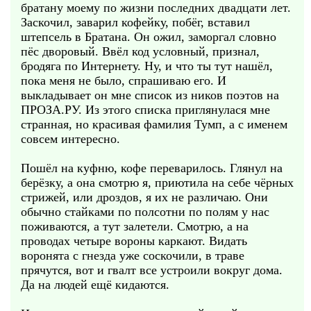
братану моему по жизни последних двадцати лет.
Заскочил, заварил кофейку, побёг, вставил
штепсель в Братана. Он ожил, заморгал словно
пёс дворовый. Ввёл код условный, признал,
бродяга по Интернету. Ну, и что ты тут нашёл,
пока меня не было, спрашиваю его. И
выкладывает он мне список из ников поэтов на
ПРОЗА.РУ. Из этого списка приглянулася мне
странная, но красивая фамилия Тумп, а с именем
совсем интересно.
Пошёл на куфню, кофе переварилось. Глянул на
берёзку, а она смотрю я, приютила на себе чёрных
стрижей, или дроздов, я их не различаю. Они
обычно стайками по полсотни по полям у нас
поживаются, а тут залетели. Смотрю, а на
проводах четыре вороны каркают. Видать
воронята с гнезда уже соскочили, в траве
прячутся, вот и гвалт все устроили вокруг дома.
Да на людей ещё кидаются.