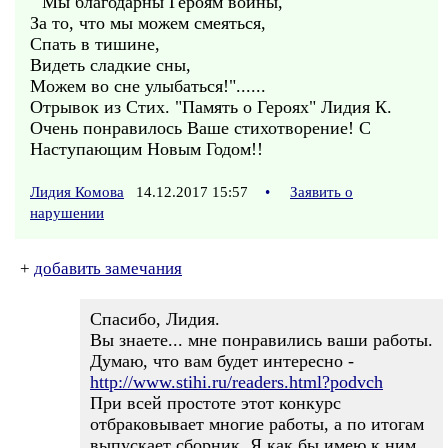
" Мы благодарны Героям войны,
За то, что мы можем смеяться,
Спать в тишине,
Видеть сладкие сны,
Можем во сне улыбаться!"......
Отрывок из Стих. "Память о Героях" Лидия К.
Очень понравилось Ваше стихотворение! С
Наступающим Новым Годом!!
Лидия Комова
14.12.2017 15:57
•
Заявить о
нарушении
+
добавить замечания
Спасибо, Лидия.
Вы знаете... мне понравились ваши работы.
Думаю, что вам будет интересно -
http://www.stihi.ru/readers.html?podvch
При всей простоте этот конкурс
отбраковывает многие работы, а по итогам
выпускает сборник. Я как бы имею к ним