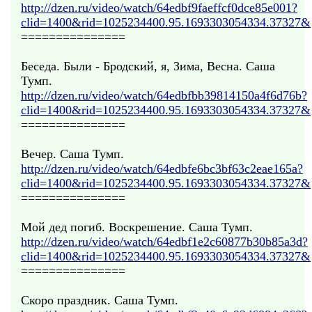
http://dzen.ru/video/watch/64edbf9faeffcf0dce85e001?
clid=1400&rid=1025234400.95.1693303054334.37327&
===============
Беседа. Были - Бродский, я, Зима, Весна. Саша
Тумп.
http://dzen.ru/video/watch/64edbfbb39814150a4f6d76b?
clid=1400&rid=1025234400.95.1693303054334.37327&
===============
Вечер. Саша Тумп.
http://dzen.ru/video/watch/64edbfe6bc3bf63c2eae165a?
clid=1400&rid=1025234400.95.1693303054334.37327&
===============
Мой дед погиб. Воскрешение. Саша Тумп.
http://dzen.ru/video/watch/64edbf1e2c60877b30b85a3d?
clid=1400&rid=1025234400.95.1693303054334.37327&
===============
Скоро праздник. Саша Тумп.