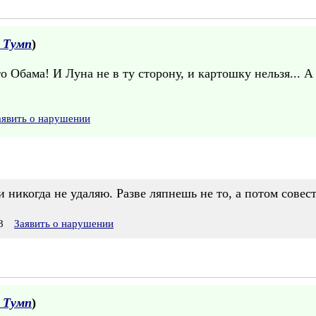
 Тумп
)
то Обама! И Луна не в ту сторону, и картошку нельзя... А
аявить о нарушении
 никогда не удаляю. Разве ляпнешь не то, а потом совест
8
Заявить о нарушении
 Тумп
)