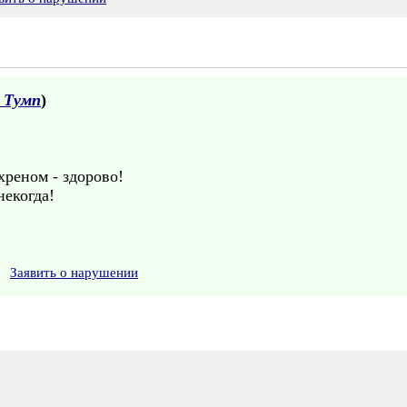
 Тумп
)
хреном - здорово!
некогда!
Заявить о нарушении