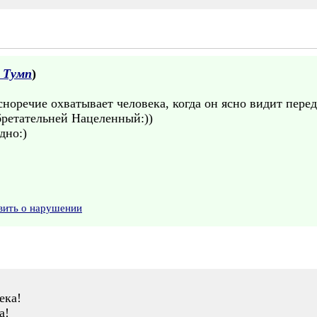
 Тумп
)
норечие охватывает человека, когда он ясно видит перед
бретательней Нацеленный:))
дно:)
вить о нарушении
ека!
а!