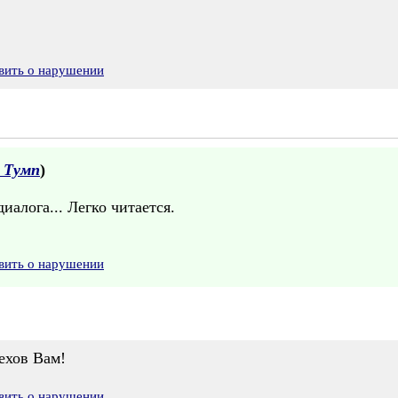
вить о нарушении
 Тумп
)
алога... Легко читается.
вить о нарушении
ехов Вам!
вить о нарушении