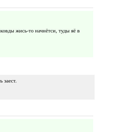
 ковды жись-то начнётси, туды яё в
ь заест.