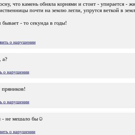
сну, что камень обняла корнями и стоит - упирается - жи
иственницы почти на землю легли, упрутся веткой в земл
и бывает - то секунда в годы!
вить о нарушении
 а?
ть о нарушении
 пряников!
ть о нарушении
ач - не мешало бы☺
вить о нарушении