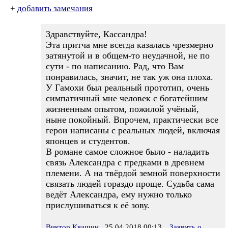
+
добавить замечания
Здравствуйте, Кассандра!
Эта притча мне всегда казалась чрезмерно
затянутой и в общем-то неудачной, не по
сути - по написанию. Рад, что Вам
понравилась, значит, не так уж она плоха.
У Гамохи был реальный прототип, очень
симпатичный мне человек с богатейшим
жизненным опытом, пожилой учёный,
ныне покойный. Впрочем, практически все
герои написаны с реальных людей, включая
японцев и студентов.
В романе самое сложное было - наладить
связь Александра с предками в древнем
племени. А на твёрдой земной поверхности
связать людей гораздо проще. Судьба сама
ведёт Александра, ему нужно только
прислушиваться к её зову.
Виктор Квашин
25.04.2018 00:13
Заявить о