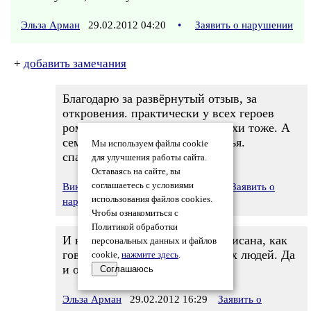
Эльза Арман
29.02.2012 04:20
•
Заявить о нарушении
+
добавить замечания
Благодарю за развёрнутый отзыв, за
откровения. практически у всех героев
романа есть прототипы, у Гамохи тоже. А
семья главных героев - моя семья.
Мы используем файлы cookie
спасибо1
для улучшения работы сайта.
Оставаясь на сайте, вы
соглашаетесь с условиями
Виктор Квашин
29.02.2012 09:54
Заявить о
использования файлов cookies.
нарушении
Чтобы ознакомиться с
Политикой обработки
И не сомневалась, что семья списана, как
персональных данных и файлов
говорится, с натуры, с любимых людей. Да
cookie,
нажмите здесь
.
и остальные персонажи живые.
Соглашаюсь
Эльза Арман
29.02.2012 16:29
Заявить о