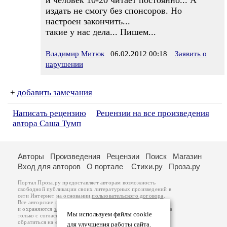
и человек 10-20 читает постоянно... А
издать не смогу без спонсоров. Но
настроен закончить...
такие у нас дела... Пишем...
Владимир Митюк
06.02.2012 00:18
Заявить о
нарушении
+
добавить замечания
Написать рецензию
Рецензии на все произведения
автора Саша Тумп
Авторы
Произведения
Рецензии
Поиск
Магазин
Вход для авторов
О портале
Стихи.ру
Проза.ру
Портал Проза.ру предоставляет авторам возможность
свободной публикации своих литературных произведений в
сети Интернет на основании
пользовательского договора
.
Все авторские права на произведения принадлежат авторам
и охраняются
законом
. Перепечатка произведений возможна
Мы используем файлы cookie
только с согласия его автора, к которому вы можете
обратиться на его авторской странице. Ответственность за
для улучшения работы сайта.