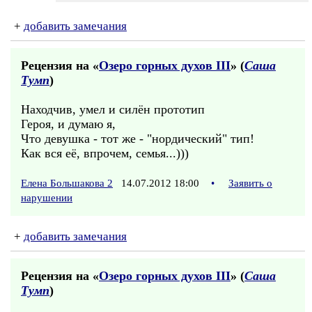
+
добавить замечания
Рецензия на «
Озеро горных духов III
» (
Саша
Тумп
)
Находчив, умел и силён прототип
Героя, и думаю я,
Что девушка - тот же - "нордический" тип!
Как вся её, впрочем, семья...)))
Елена Большакова 2
14.07.2012 18:00
•
Заявить о
нарушении
+
добавить замечания
Рецензия на «
Озеро горных духов III
» (
Саша
Тумп
)