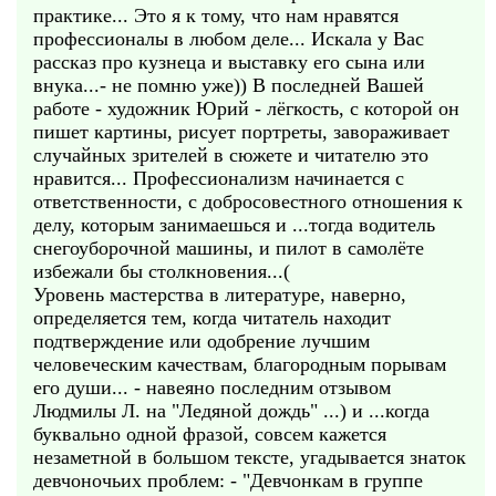
практике... Это я к тому, что нам нравятся
профессионалы в любом деле... Искала у Вас
рассказ про кузнеца и выставку его сына или
внука...- не помню уже)) В последней Вашей
работе - художник Юрий - лёгкость, с которой он
пишет картины, рисует портреты, завораживает
случайных зрителей в сюжете и читателю это
нравится... Профессионализм начинается с
ответственности, с добросовестного отношения к
делу, которым занимаешься и ...тогда водитель
снегоуборочной машины, и пилот в самолёте
избежали бы столкновения...(
Уровень мастерства в литературе, наверно,
определяется тем, когда читатель находит
подтверждение или одобрение лучшим
человеческим качествам, благородным порывам
его души... - навеяно последним отзывом
Людмилы Л. на "Ледяной дождь" ...) и ...когда
буквально одной фразой, совсем кажется
незаметной в большом тексте, угадывается знаток
девчоночьих проблем: - "Девчонкам в группе