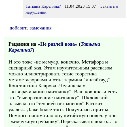
Татьяна Карелина7
11.04.2023 15:37
Заявить о
нарушении
+
добавить замечания
Рецензия на «
Не разлей вода
» (
Татьяна
Карелина7
)
И это тоже -не мемуар, конечно. Метафора и
сценарный ход. Этим изумительным рассказом
можно иллюстрировать тезис теоретика
метаметафоризма и отца термина "инсайтауд"
Константина Кедрова -Челищева о
"выворачивании наизнанку". Ваш коврик -и есть
это "выворачивание наизнанку". Шкловский
называл это "теорией остранения".Рассказ
удался...Даже более того. Получилась притча.
Немного напомнило ону китайскую новеллу про
"жемчужную рубашку".Пересказывать долго...Но