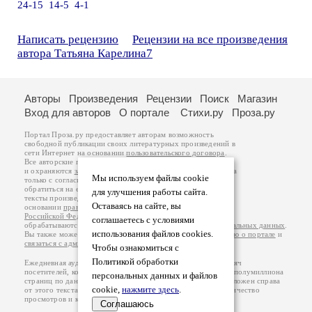
24-15
14-5
4-1
Написать рецензию
Рецензии на все произведения
автора Татьяна Карелина7
Авторы
Произведения
Рецензии
Поиск
Магазин
Вход для авторов
О портале
Стихи.ру
Проза.ру
Портал Проза.ру предоставляет авторам возможность
свободной публикации своих литературных произведений в
сети Интернет на основании
пользовательского договора
.
Все авторские права на произведения принадлежат авторам
и охраняются
законом
. Перепечатка произведений возможна
Мы используем файлы cookie
только с согласия его автора, к которому вы можете
обратиться на его авторской странице. Ответственность за
для улучшения работы сайта.
тексты произведений авторы несут самостоятельно на
Оставаясь на сайте, вы
основании
правил публикации
и
законодательства
Российской Федерации
. Данные пользователей
соглашаетесь с условиями
обрабатываются на основании
Политики обработки персональных данных
.
использования файлов cookies.
Вы также можете посмотреть более подробную
информацию о портале
и
связаться с администрацией
.
Чтобы ознакомиться с
Политикой обработки
Ежедневная аудитория портала Проза.ру – порядка 100 тысяч
посетителей, которые в общей сумме просматривают более полумиллиона
персональных данных и файлов
страниц по данным счетчика посещаемости, который расположен справа
cookie,
нажмите здесь
.
от этого текста. В каждой графе указано по две цифры: количество
просмотров и количество посетителей.
Соглашаюсь