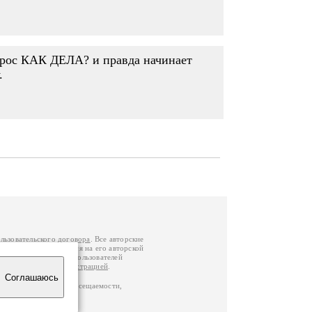
опрос КАК ДЕЛА? и правда начинает
.
льзовательского договора
. Все авторские
у вы можете обратиться на его авторской
й Федерации
. Данные пользователей
е
и
связаться с администрацией
.
Соглашаюсь
по данным счетчика посещаемости,