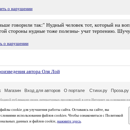
вить о нарушении
ньше говорили так:" Нудный человек тот, который на в
угой стороны нудные тоже полезны- учат терпению. Шучу
ть о нарушении
роизведения автора Оля Лой
к
Магазин
Вход для авторов
О портале
Стихи.ру
Проза.ру
ободной публикации своих литературных произведений в сети Интернет на основании
по
ся
законом
. Перепечатка произведений возможна только с согласия его автора, к котором
ры несут самостоятельно на основании
правил публикации
и
законодательства Российско
айлы cookie для улучшения работы сайта. Оставаясь на сайте, вы
ональных данных
. Вы также можете посмотреть более подробную
информацию о портал
условиями использования файлов cookies. Чтобы ознакомиться с Политикой
тысяч посетителей, которые в общей сумме просматривают более полумиллиона страниц 
ональных данных и файлов cookie,
нажмите здесь
.
афе указано по две цифры: количество просмотров и количество посетителей.