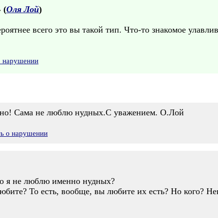
 (
Оля Лой
)
роятнее всего это вы такой тип. Что-то знакомое улавлив
о нарушении
удно! Сама не люблю нудных.С уважением. О.Лой
ть о нарушении
то я не люблю именно нудных?
любите? То есть, вообще, вы любите их есть? Но кого? Н