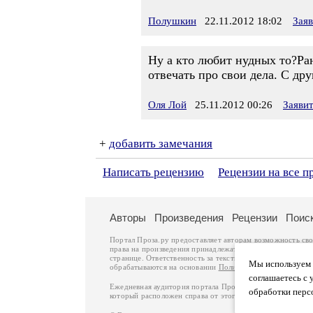
Полушкин
22.11.2012 18:02
Зая
Ну а кто любит нудных то?Ра
отвечать про свои дела. С др
Оля Лой
25.11.2012 00:26
Заяви
+
добавить замечания
Написать рецензию
Рецензии на все п
Авторы
Произведения
Рецензии
Поис
Портал Проза.ру предоставляет авторам возможность св
права на произведения принадлежат авторам и охраняют
странице. Ответственность за тексты произведений авто
Мы используем ф
обрабатываются на основании
Политики обработки перс
соглашаетесь с 
Ежедневная аудитория портала Проза.ру – порядка 100 
обработки перс
который расположен справа от этого текста. В каждой гр