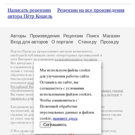
Написать рецензию
Рецензии на все произведения
автора Пётр Кошель
Авторы
Произведения
Рецензии
Поиск
Магазин
Вход для авторов
О портале
Стихи.ру
Проза.ру
Портал Проза.ру предоставляет авторам возможность
свободной публикации своих литературных произведений в
сети Интернет на основании
пользовательского договора
.
Все авторские права на произведения принадлежат авторам
и охраняются
законом
. Перепечатка произведений возможна
Мы используем файлы cookie
только с согласия его автора, к которому вы можете
обратиться на его авторской странице. Ответственность за
для улучшения работы сайта.
тексты произведений авторы несут самостоятельно на
Оставаясь на сайте, вы
основании
правил публикации
и
законодательства
Российской Федерации
. Данные пользователей
соглашаетесь с условиями
обрабатываются на основании
Политики обработки персональных данных
.
использования файлов cookies.
Вы также можете посмотреть более подробную
информацию о портале
и
связаться с администрацией
.
Чтобы ознакомиться с
Политикой обработки
Ежедневная аудитория портала Проза.ру – порядка 100 тысяч
посетителей, которые в общей сумме просматривают более полумиллиона
персональных данных и файлов
страниц по данным счетчика посещаемости, который расположен справа
cookie,
нажмите здесь
.
от этого текста. В каждой графе указано по две цифры: количество
просмотров и количество посетителей.
Соглашаюсь
© Все права принадлежат авторам, 2000-2026. Портал работает под
эгидой
Российского союза писателей
.
18+