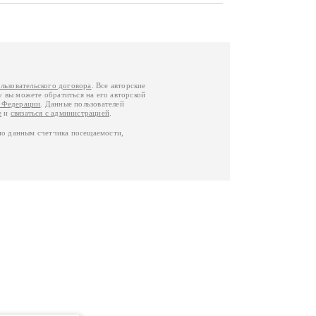
льзовательского договора
. Все авторские
у вы можете обратиться на его авторской
й Федерации
. Данные пользователей
е
и
связаться с администрацией
.
по данным счетчика посещаемости,