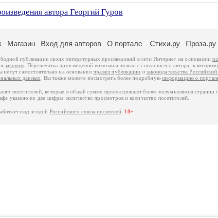
роизведения автора Георгий Гуров
к
Магазин
Вход для авторов
О портале
Стихи.ру
Проза.ру
ободной публикации своих литературных произведений в сети Интернет на основании
по
ся
законом
. Перепечатка произведений возможна только с согласия его автора, к котором
ры несут самостоятельно на основании
правил публикации
и
законодательства Российско
ональных данных
. Вы также можете посмотреть более подробную
информацию о портал
тысяч посетителей, которые в общей сумме просматривают более полумиллиона страниц 
афе указано по две цифры: количество просмотров и количество посетителей.
работает под эгидой
Российского союза писателей
.
18+