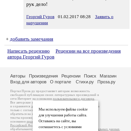
рук дело!
Георгий Гуров
01.02.2017 08:28
Заявить о
нарушении
+
добавить замечания
Написать рецензию
Рецензии на все произведения
автора Георгий Гуров
Авторы
Произведения
Рецензии
Поиск
Магазин
Вход для авторов
О портале
Стихи.ру
Проза.ру
Портал Проза.ру предоставляет авторам возможность
свободной публикации своих литературных произведений в
сети Интернет на основании
пользовательского договора
.
Все авторские права на произведения принадлежат авторам
и охраняются
законом
. Перепечатка произведений возможна
Мы используем файлы cookie
только с согласия его автора, к которому вы можете
обратиться на его авторской странице. Ответственность за
для улучшения работы сайта.
тексты произведений авторы несут самостоятельно на
Оставаясь на сайте, вы
основании
правил публикации
и
законодательства
Российской Федерации
. Данные пользователей
соглашаетесь с условиями
обрабатываются на основании
Политики обработки персональных данных
.