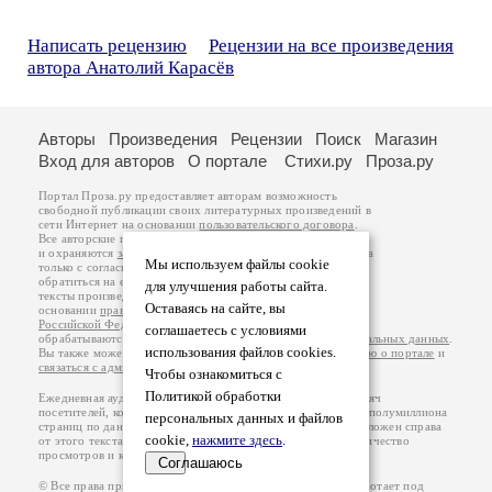
Написать рецензию
Рецензии на все произведения
автора Анатолий Карасёв
Авторы
Произведения
Рецензии
Поиск
Магазин
Вход для авторов
О портале
Стихи.ру
Проза.ру
Портал Проза.ру предоставляет авторам возможность
свободной публикации своих литературных произведений в
сети Интернет на основании
пользовательского договора
.
Все авторские права на произведения принадлежат авторам
и охраняются
законом
. Перепечатка произведений возможна
Мы используем файлы cookie
только с согласия его автора, к которому вы можете
обратиться на его авторской странице. Ответственность за
для улучшения работы сайта.
тексты произведений авторы несут самостоятельно на
Оставаясь на сайте, вы
основании
правил публикации
и
законодательства
Российской Федерации
. Данные пользователей
соглашаетесь с условиями
обрабатываются на основании
Политики обработки персональных данных
.
использования файлов cookies.
Вы также можете посмотреть более подробную
информацию о портале
и
связаться с администрацией
.
Чтобы ознакомиться с
Политикой обработки
Ежедневная аудитория портала Проза.ру – порядка 100 тысяч
посетителей, которые в общей сумме просматривают более полумиллиона
персональных данных и файлов
страниц по данным счетчика посещаемости, который расположен справа
cookie,
нажмите здесь
.
от этого текста. В каждой графе указано по две цифры: количество
просмотров и количество посетителей.
Соглашаюсь
© Все права принадлежат авторам, 2000-2026. Портал работает под