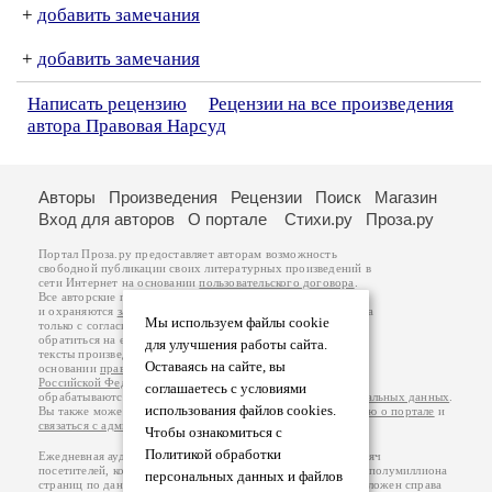
+
добавить замечания
+
добавить замечания
Написать рецензию
Рецензии на все произведения
автора Правовая Нарсуд
Авторы
Произведения
Рецензии
Поиск
Магазин
Вход для авторов
О портале
Стихи.ру
Проза.ру
Портал Проза.ру предоставляет авторам возможность
свободной публикации своих литературных произведений в
сети Интернет на основании
пользовательского договора
.
Все авторские права на произведения принадлежат авторам
и охраняются
законом
. Перепечатка произведений возможна
Мы используем файлы cookie
только с согласия его автора, к которому вы можете
обратиться на его авторской странице. Ответственность за
для улучшения работы сайта.
тексты произведений авторы несут самостоятельно на
Оставаясь на сайте, вы
основании
правил публикации
и
законодательства
Российской Федерации
. Данные пользователей
соглашаетесь с условиями
обрабатываются на основании
Политики обработки персональных данных
.
использования файлов cookies.
Вы также можете посмотреть более подробную
информацию о портале
и
связаться с администрацией
.
Чтобы ознакомиться с
Политикой обработки
Ежедневная аудитория портала Проза.ру – порядка 100 тысяч
посетителей, которые в общей сумме просматривают более полумиллиона
персональных данных и файлов
страниц по данным счетчика посещаемости, который расположен справа