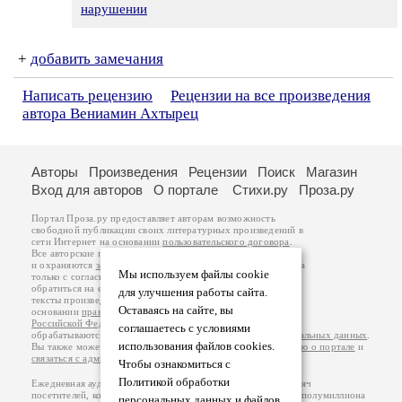
нарушении
+
добавить замечания
Написать рецензию
Рецензии на все произведения
автора Вениамин Ахтырец
Авторы
Произведения
Рецензии
Поиск
Магазин
Вход для авторов
О портале
Стихи.ру
Проза.ру
Портал Проза.ру предоставляет авторам возможность
свободной публикации своих литературных произведений в
сети Интернет на основании
пользовательского договора
.
Все авторские права на произведения принадлежат авторам
и охраняются
законом
. Перепечатка произведений возможна
Мы используем файлы cookie
только с согласия его автора, к которому вы можете
обратиться на его авторской странице. Ответственность за
для улучшения работы сайта.
тексты произведений авторы несут самостоятельно на
Оставаясь на сайте, вы
основании
правил публикации
и
законодательства
Российской Федерации
. Данные пользователей
соглашаетесь с условиями
обрабатываются на основании
Политики обработки персональных данных
.
использования файлов cookies.
Вы также можете посмотреть более подробную
информацию о портале
и
связаться с администрацией
.
Чтобы ознакомиться с
Политикой обработки
Ежедневная аудитория портала Проза.ру – порядка 100 тысяч
посетителей, которые в общей сумме просматривают более полумиллиона
персональных данных и файлов