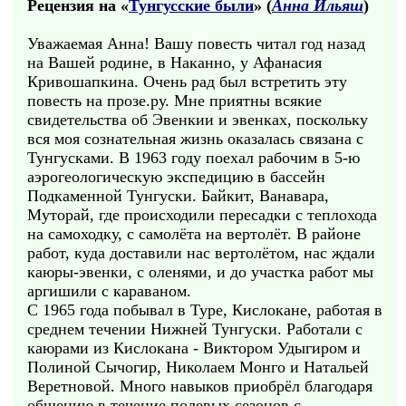
Рецензия на «
Тунгусские были
» (
Анна Ильяш
)
Уважаемая Анна! Вашу повесть читал год назад
на Вашей родине, в Наканно, у Афанасия
Кривошапкина. Очень рад был встретить эту
повесть на прозе.ру. Мне приятны всякие
свидетельства об Эвенкии и эвенках, поскольку
вся моя сознательная жизнь оказалась связана с
Тунгусками. В 1963 году поехал рабочим в 5-ю
аэрогеологическую экспедицию в бассейн
Подкаменной Тунгуски. Байкит, Ванавара,
Муторай, где происходили пересадки с теплохода
на самоходку, с самолёта на вертолёт. В районе
работ, куда доставили нас вертолётом, нас ждали
каюры-эвенки, с оленями, и до участка работ мы
аргишили с караваном.
С 1965 года побывал в Туре, Кислокане, работая в
среднем течении Нижней Тунгуски. Работали с
каюрами из Кислокана - Виктором Удыгиром и
Полиной Сычогир, Николаем Монго и Натальей
Веретновой. Много навыков приобрёл благодаря
общению в течение полевых сезонов с