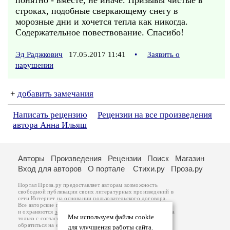
понятно - вместе, не иначе. Призывы чистые в
строках, подобные сверкающему снегу в
морозные дни и хочется тепла как никогда.
Содержательное повествование. Спасибо!
Эд Раджкович
17.05.2017 11:41
•
Заявить о
нарушении
+
добавить замечания
Написать рецензию
Рецензии на все произведения
автора Анна Ильяш
Авторы
Произведения
Рецензии
Поиск
Магазин
Вход для авторов
О портале
Стихи.ру
Проза.ру
Портал Проза.ру предоставляет авторам возможность
свободной публикации своих литературных произведений в
сети Интернет на основании
пользовательского договора
.
Все авторские права на произведения принадлежат авторам
и охраняются
законом
. Перепечатка произведений возможна
Мы используем файлы cookie
только с согласия его автора, к которому вы можете
обратиться на его авторской странице. Ответственность за
для улучшения работы сайта.