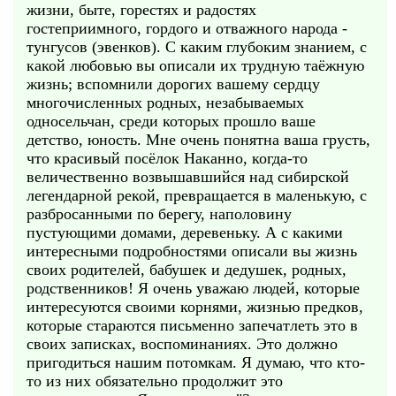
жизни, быте, горестях и радостях
гостеприимного, гордого и отважного народа -
тунгусов (эвенков). С каким глубоким знанием, с
какой любовью вы описали их трудную таёжную
жизнь; вспомнили дорогих вашему сердцу
многочисленных родных, незабываемых
односельчан, среди которых прошло ваше
детство, юность. Мне очень понятна ваша грусть,
что красивый посёлок Наканно, когда-то
величественно возвышавшийся над сибирской
легендарной рекой, превращается в маленькую, с
разбросанными по берегу, наполовину
пустующими домами, деревеньку. А с какими
интересными подробностями описали вы жизнь
своих родителей, бабушек и дедушек, родных,
родственников! Я очень уважаю людей, которые
интересуются своими корнями, жизнью предков,
которые стараются письменно запечатлеть это в
своих записках, воспоминаниях. Это должно
пригодиться нашим потомкам. Я думаю, что кто-
то из них обязательно продолжит это