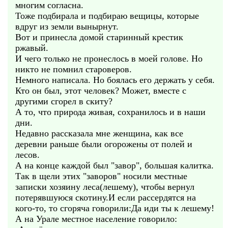
многим согласна.
Тоже подбирала и подбираю вещицы, которые
вдруг из земли вынырнут.
Вот и принесла домой старинный крестик
ржавый.
И чего только не пронеслось в моей голове. Но
никто не помнил староверов.
Немного написала. Но боялась его держать у себя.
Кто он был, этот человек? Может, вместе с
другими сгорел в скиту?
А то, что природа живая, сохранилось и в наши
дни.
Недавно рассказала мне женщина, как все
деревни раньше были огорожены от полей и
лесов.
А на конце каждой был "завор", большая калитка.
Так в щели этих "заворов" носили местные
записки хозяину леса(лешему), чтобы вернул
потерявшуюся скотину.И если рассердятся на
кого-то, то сгоряча говорили:Да иди ты к лешему!
А на Урале местное население говорило: