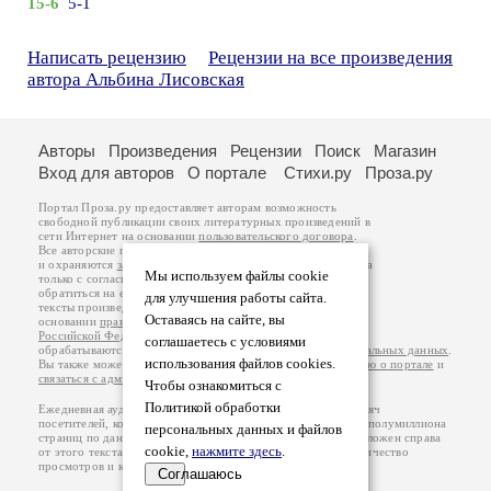
15-6
5-1
Написать рецензию
Рецензии на все произведения
автора Альбина Лисовская
Авторы
Произведения
Рецензии
Поиск
Магазин
Вход для авторов
О портале
Стихи.ру
Проза.ру
Портал Проза.ру предоставляет авторам возможность
свободной публикации своих литературных произведений в
сети Интернет на основании
пользовательского договора
.
Все авторские права на произведения принадлежат авторам
и охраняются
законом
. Перепечатка произведений возможна
Мы используем файлы cookie
только с согласия его автора, к которому вы можете
обратиться на его авторской странице. Ответственность за
для улучшения работы сайта.
тексты произведений авторы несут самостоятельно на
Оставаясь на сайте, вы
основании
правил публикации
и
законодательства
Российской Федерации
. Данные пользователей
соглашаетесь с условиями
обрабатываются на основании
Политики обработки персональных данных
.
использования файлов cookies.
Вы также можете посмотреть более подробную
информацию о портале
и
связаться с администрацией
.
Чтобы ознакомиться с
Политикой обработки
Ежедневная аудитория портала Проза.ру – порядка 100 тысяч
посетителей, которые в общей сумме просматривают более полумиллиона
персональных данных и файлов
страниц по данным счетчика посещаемости, который расположен справа
cookie,
нажмите здесь
.
от этого текста. В каждой графе указано по две цифры: количество
просмотров и количество посетителей.
Соглашаюсь