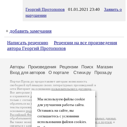
Георгий Протопопов
01.01.2021 23:40
Заявить о
нарушении
+
добавить замечания
Написать рецензию
Рецензии на все произведения
автора Георгий Протопопов
Авторы
Произведения
Рецензии
Поиск
Магазин
Вход для авторов
О портале
Стихи.ру
Проза.ру
Портал Проза.ру предоставляет авторам возможность
свободной публикации своих литературных произведений в
сети Интернет на основании
пользовательского договора
.
Все авторские права на произведения принадлежат авторам
и охраняются
законом
. Перепечатка произведений возможна
Мы используем файлы cookie
только с согласия его автора, к которому вы можете
обратиться на его авторской странице. Ответственность за
для улучшения работы сайта.
тексты произведений авторы несут самостоятельно на
Оставаясь на сайте, вы
основании
правил публикации
и
законодательства
Российской Федерации
. Данные пользователей
соглашаетесь с условиями
обрабатываются на основании
Политики обработки персональных данных
.
использования файлов cookies.
Вы также можете посмотреть более подробную
информацию о портале
и
связаться с администрацией
.