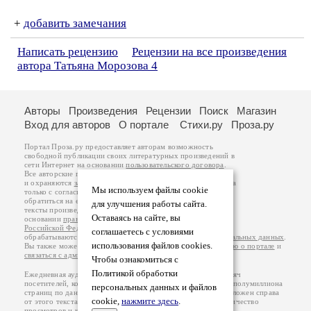
+
добавить замечания
Написать рецензию
Рецензии на все произведения
автора Татьяна Морозова 4
Авторы
Произведения
Рецензии
Поиск
Магазин
Вход для авторов
О портале
Стихи.ру
Проза.ру
Портал Проза.ру предоставляет авторам возможность
свободной публикации своих литературных произведений в
сети Интернет на основании
пользовательского договора
.
Все авторские права на произведения принадлежат авторам
и охраняются
законом
. Перепечатка произведений возможна
Мы используем файлы cookie
только с согласия его автора, к которому вы можете
обратиться на его авторской странице. Ответственность за
для улучшения работы сайта.
тексты произведений авторы несут самостоятельно на
Оставаясь на сайте, вы
основании
правил публикации
и
законодательства
Российской Федерации
. Данные пользователей
соглашаетесь с условиями
обрабатываются на основании
Политики обработки персональных данных
.
использования файлов cookies.
Вы также можете посмотреть более подробную
информацию о портале
и
связаться с администрацией
.
Чтобы ознакомиться с
Политикой обработки
Ежедневная аудитория портала Проза.ру – порядка 100 тысяч
посетителей, которые в общей сумме просматривают более полумиллиона
персональных данных и файлов
страниц по данным счетчика посещаемости, который расположен справа
cookie,
нажмите здесь
.
от этого текста. В каждой графе указано по две цифры: количество
просмотров и количество посетителей.