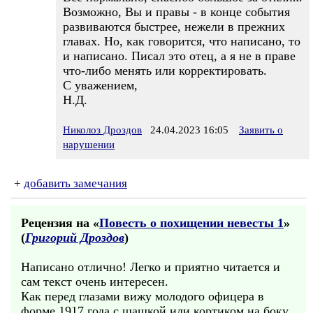
Возможно, Вы и правы - в конце события
развиваются быстрее, нежели в прежних
главах. Но, как говорится, что написано, то
и написано. Писал это отец, а я не в праве
что-либо менять или корректировать.
С уважением,
Н.Д.
Николоз Дроздов
24.04.2023 16:05
Заявить о
нарушении
+
добавить замечания
Рецензия на «
Повесть о похищении невесты 1
»
(
Григорий Дроздов
)
Написано отлично! Легко и приятно читается и
сам текст очень интересен.
Как перед глазами вижу молодого офицера в
форме 1917 года с шашкой или кортиком на боку.