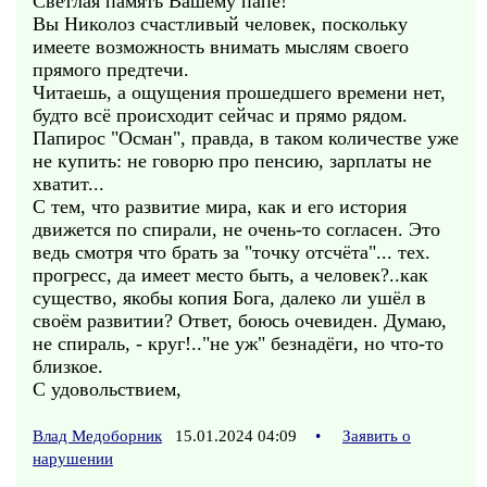
Светлая память Вашему папе!
Вы Николоз счастливый человек, поскольку
имеете возможность внимать мыслям своего
прямого предтечи.
Читаешь, а ощущения прошедшего времени нет,
будто всё происходит сейчас и прямо рядом.
Папирос "Осман", правда, в таком количестве уже
не купить: не говорю про пенсию, зарплаты не
хватит...
С тем, что развитие мира, как и его история
движется по спирали, не очень-то согласен. Это
ведь смотря что брать за "точку отсчёта"... тех.
прогресс, да имеет место быть, а человек?..как
существо, якобы копия Бога, далеко ли ушёл в
своём развитии? Ответ, боюсь очевиден. Думаю,
не спираль, - круг!.."не уж" безнадёги, но что-то
близкое.
С удовольствием,
Влад Медоборник
15.01.2024 04:09
•
Заявить о
нарушении