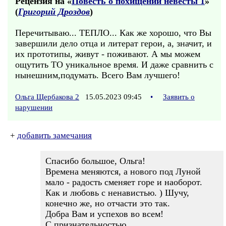
Рецензия на «
Повесть о похищении невесты 1
»
(
Григорий Дроздов
)
Перечитываю... ТЕПЛО... Как же хорошо, что Вы
завершили дело отца и литерат герои, а, значит, и
их прототипы, живут - поживают. А мы можем
ощутить ТО уникальное время. И даже сравнить с
нынешним,подумать. Всего Вам лучшего!
Ольга Щербакова 2
15.05.2023 09:45
•
Заявить о
нарушении
+
добавить замечания
Cпасибо большое, Ольга!
Времена меняются, а нового под Луной
мало - радость сменяет горе и наоборот.
Как и любовь с ненавистью. ) Шучу,
конечно же, но отчасти это так.
Добра Вам и успехов во всем!
С признательностью,