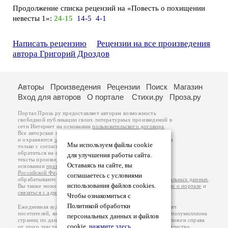
Продолжение списка рецензий на «Повесть о похищении
невесты 1»:
24-15
14-5
4-1
Написать рецензию
Рецензии на все произведения
автора Григорий Дроздов
Авторы
Произведения
Рецензии
Поиск
Магазин
Вход для авторов
О портале
Стихи.ру
Проза.ру
Портал Проза.ру предоставляет авторам возможность
свободной публикации своих литературных произведений в
сети Интернет на основании
пользовательского договора
.
Все авторские права на произведения принадлежат авторам
и охраняются
законом
. Перепечатка произведений возможна
Мы используем файлы cookie
только с согласия его автора, к которому вы можете
обратиться на его авторской странице. Ответственность за
для улучшения работы сайта.
тексты произведений авторы несут самостоятельно на
Оставаясь на сайте, вы
основании
правил публикации
и
законодательства
Российской Федерации
. Данные пользователей
соглашаетесь с условиями
обрабатываются на основании
Политики обработки персональных данных
.
использования файлов cookies.
Вы также можете посмотреть более подробную
информацию о портале
и
связаться с администрацией
.
Чтобы ознакомиться с
Политикой обработки
Ежедневная аудитория портала Проза.ру – порядка 100 тысяч
посетителей, которые в общей сумме просматривают более полумиллиона
персональных данных и файлов
страниц по данным счетчика посещаемости, который расположен справа
cookie,
нажмите здесь
.
от этого текста. В каждой графе указано по две цифры: количество