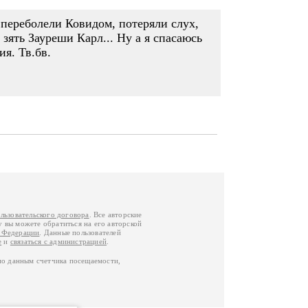
а переболели Ковидом, потеряли слух,
 зять Зауреши Карл... Ну а я спасаюсь
я. Тв.бв.
льзовательского договора
. Все авторские
у вы можете обратиться на его авторской
й Федерации
. Данные пользователей
е
и
связаться с администрацией
.
по данным счетчика посещаемости,