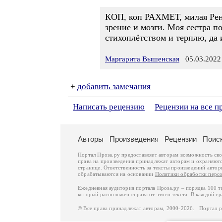
КОП, коп РАХМЕТ, милая Рена!
зрение и мозги. Моя сестра по
стихоплётством и терплю, да 
Маргарита Вышенская
05.03.2022 
+
добавить замечания
Написать рецензию
Рецензии на все 
Авторы
Произведения
Рецензии
Поис
Портал Проза.ру предоставляет авторам возможность св
права на произведения принадлежат авторам и охраняют
странице. Ответственность за тексты произведений авто
обрабатываются на основании
Политики обработки перс
Ежедневная аудитория портала Проза.ру – порядка 100 
который расположен справа от этого текста. В каждой гр
© Все права принадлежат авторам, 2000-2026. Портал 