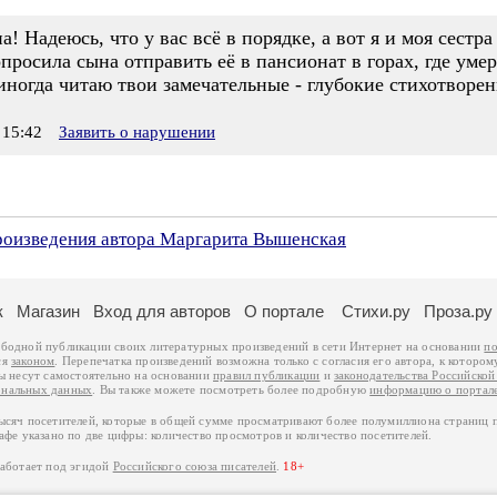
 Надеюсь, что у вас всё в порядке, а вот я и моя сестр
просила сына отправить её в пансионат в горах, где умер
иногда читаю твои замечательные - глубокие стихотворени
15:42
Заявить о нарушении
произведения автора Маргарита Вышенская
к
Магазин
Вход для авторов
О портале
Стихи.ру
Проза.ру
ободной публикации своих литературных произведений в сети Интернет на основании
по
ся
законом
. Перепечатка произведений возможна только с согласия его автора, к котором
ры несут самостоятельно на основании
правил публикации
и
законодательства Российско
ональных данных
. Вы также можете посмотреть более подробную
информацию о портал
тысяч посетителей, которые в общей сумме просматривают более полумиллиона страниц 
афе указано по две цифры: количество просмотров и количество посетителей.
работает под эгидой
Российского союза писателей
.
18+