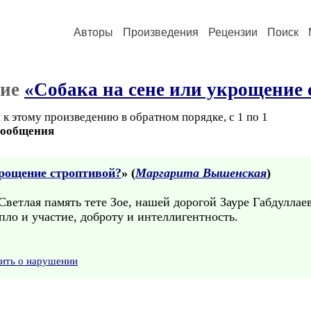
Авторы
Произведения
Рецензии
Поиск
ние
«Собака на сене или укрощение
к этому произведению в обратном порядке, с 1 по 1
сообщения
крощение строптивой?
» (
Маргарита Вышенская
)
ветлая память тете Зое, нашей дорогой Зауре Габдуллае
пло и участие, доброту и интеллигентность.
вить о нарушении