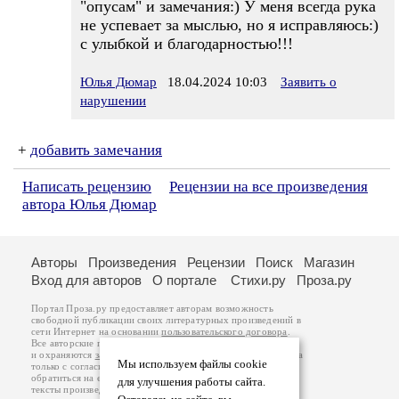
"опусам" и замечания:) У меня всегда рука
не успевает за мыслью, но я исправляюсь:)
с улыбкой и благодарностью!!!
Юлья Дюмар
18.04.2024 10:03
Заявить о
нарушении
+
добавить замечания
Написать рецензию
Рецензии на все произведения
автора Юлья Дюмар
Авторы
Произведения
Рецензии
Поиск
Магазин
Вход для авторов
О портале
Стихи.ру
Проза.ру
Портал Проза.ру предоставляет авторам возможность
свободной публикации своих литературных произведений в
сети Интернет на основании
пользовательского договора
.
Все авторские права на произведения принадлежат авторам
и охраняются
законом
. Перепечатка произведений возможна
Мы используем файлы cookie
только с согласия его автора, к которому вы можете
обратиться на его авторской странице. Ответственность за
для улучшения работы сайта.
тексты произведений авторы несут самостоятельно на